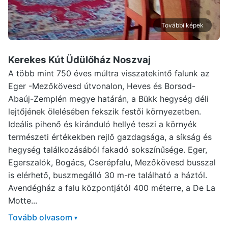
További képek
Kerekes Kút Üdülőház Noszvaj
A több mint 750 éves múltra visszatekintő falunk az
Eger -Mezőkövesd útvonalon, Heves és Borsod-
Abaúj-Zemplén megye határán, a Bükk hegység déli
lejtőjének ölelésében fekszik festői környezetben.
Ideális pihenő és kiránduló hellyé teszi a környék
természeti értékekben rejlő gazdagsága, a síkság és
hegység találkozásából fakadó sokszínűsége. Eger,
Egerszalók, Bogács, Cserépfalu, Mezőkövesd busszal
is elérhető, buszmegálló 30 m-re található a háztól.
Avendégház a falu központjától 400 méterre, a De La
Motte...
Tovább olvasom
▾