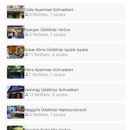
Csilla Apartman Soltvadkert
6 férőhely, 1 szoba
Nyerges Üdülőház Verőce
3 férőhely, 1 szoba
Kobak Körte Üdülőház Ispánk Ispánk
11 férőhely, 4 szoba
Petra Apartman Soltvadkert
7 férőhely, 1 szoba
Vadvirág Üdülőház Soltvadkert
12 férőhely, 6 szoba
Meggyfa Üdülőház Hajdúszoboszló
4 férőhely, 1 szoba
Kispatak Erdei Ház Verőce