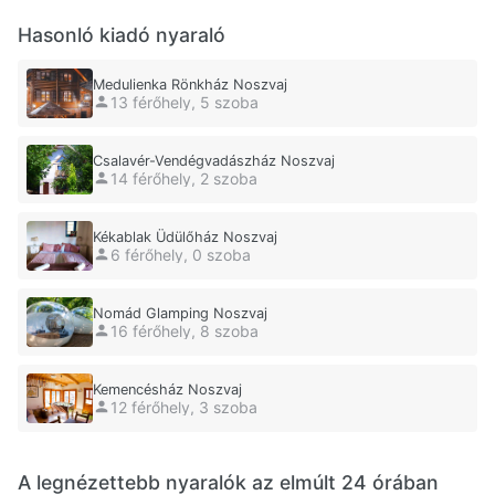
Hasonló kiadó nyaraló
Medulienka Rönkház Noszvaj
13 férőhely, 5 szoba
Csalavér-Vendégvadászház Noszvaj
14 férőhely, 2 szoba
Kékablak Üdülőház Noszvaj
6 férőhely, 0 szoba
Nomád Glamping Noszvaj
16 férőhely, 8 szoba
Kemencésház Noszvaj
12 férőhely, 3 szoba
A legnézettebb nyaralók az elmúlt 24 órában