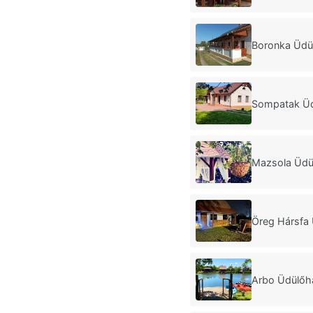
Boronka Üdü
Sompatak Üd
Mazsola Üdü
Öreg Hársfa 
Arbo Üdülőh