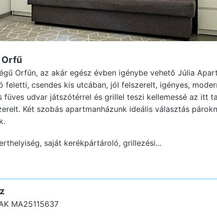
 Orfű
ségű Orfűn, az akár egész évben igénybe vehető Júlia Apa
 feletti, csendes kis utcában, jól felszerelt, igényes, mo
s füves udvar játszótérrel és grillel teszi kellemessé az itt 
zerelt. Két szobás apartmanházunk ideális választás párokna
k.
rthelyiség, saját kerékpártároló, grillezési...
z
AK MA25115637