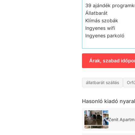
39 ajándék program
Állatbarát
Klímás szobák
Ingyenes wifi
Ingyenes parkoló
Árak, szabad időpo
állatbarát szállás
Orf
Hasonló kiadó nyara
Zenit Apartm