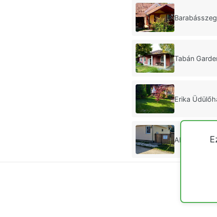
Barabásszegi
Tabán Garde
Erika Üdülő
E
Akác Kuckò 