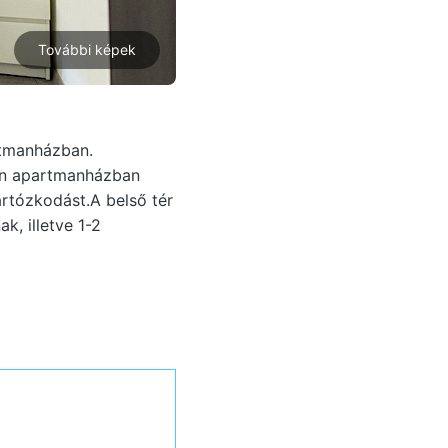
További képek
rtmanházban.
dern apartmanházban
tartózkodást.A belső tér
k, illetve 1-2