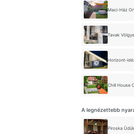
Maci-Ház Or
Tavak Völgy
Horizont-idé
Chill House 
A legnézettebb nyar
Piroska Üdül