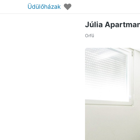
♥
Üdülőházak
Júlia Apartma
Orfű