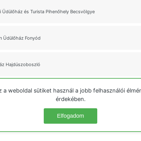
 Üdülőház és Turista Pihenőhely Becsvölgye
n Üdülőház Fonyód
ház Hajdúszoboszló
z a weboldal sütiket használ a jobb felhasználói élmé
Hosszúpereszteg
érdekében.
Elfogadom
© 2026
Üdülőházak