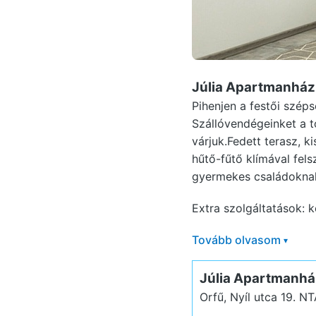
Júlia Apartmanház
Pihenjen a festői szép
Szállóvendégeinket a tó
várjuk.Fedett terasz, ki
hűtő-fűtő klímával fels
gyermekes családokna
Extra szolgáltatások: ke
Tovább olvasom
▾
Júlia Apartmanhá
Orfű, Nyíl utca 19.
NT