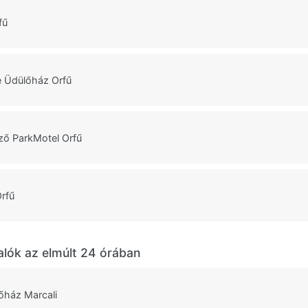
fű
e Üdülőház Orfű
ző ParkMotel Orfű
Orfű
alók az elmúlt 24 órában
őház Marcali