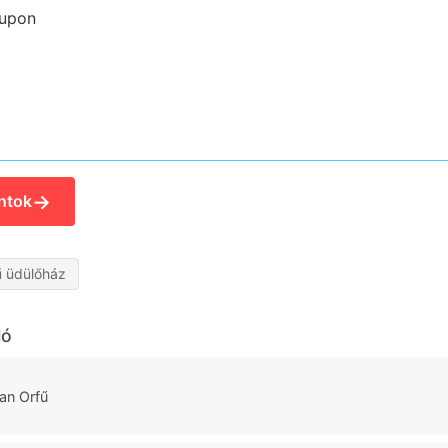
kupon
→
ntok
ű üdülőház
ló
an Orfű