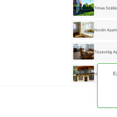
Tímea Száll
Nordin Apar
Tiszavirág A
E
Hédi Apartm