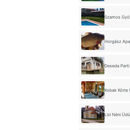
Szamos Gyö
Horgász Apa
Deseda Part
Kobak Körte 
Lizi Néni Üd