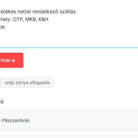
tékes nettel rendelkező szállás.
hely: OTP, MKB, K&H
ok
→
ntok
szép kártya elfogadás
ló
 Pilisszentiván