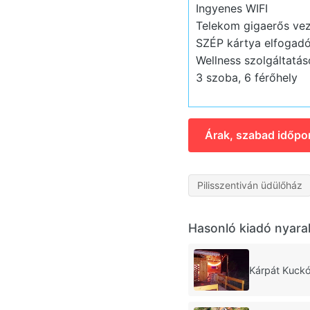
Ingyenes WIFI
Telekom gigaerős veze
SZÉP kártya elfogadó
Wellness szolgáltatás
3 szoba, 6 férőhely
Árak, szabad időpo
Pilisszentiván üdülőház
Hasonló kiadó nyara
Kárpát Kuckó