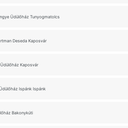
ngye Üdülőház Tunyogmatolcs
rtman Deseda Kaposvár
i Üdülőház Kaposvár
Üdülőház Ispánk Ispánk
ülőház Bakonykúti