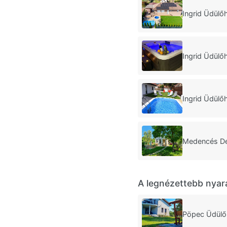
Ingrid Üdülőh
Ingrid Üdülőh
Ingrid Üdülőh
Medencés Del
A legnézettebb nyar
Pöpec Üdülő