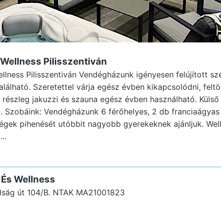
 Wellness Pilisszentiván
llness Pilisszentiván Vendégházunk igényesen felújított s
alálható. Szeretettel várja egész évben kikapcsolódni, felt
 részleg jakuzzi és szauna egész évben használható. Küls
 Szobáink: Vendégházunk 6 férőhelyes, 2 db franciaágyas 
égek pihenését utóbbit nagyobb gyerekeknek ajánljuk. Welln
..
 És Wellness
dság út 104/B.
NTAK MA21001823