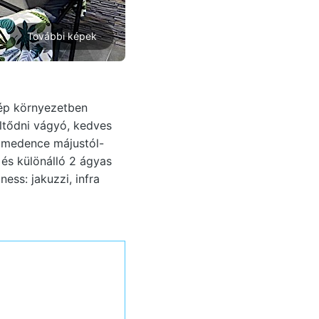
További képek
zép környezetben
öltődni vágyó, kedves
ő medence májustól-
és különálló 2 ágyas
ess: jakuzzi, infra