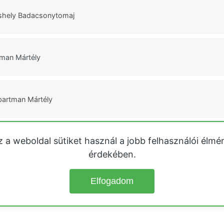
áshely Badacsonytomaj
tman Mártély
partman Mártély
z a weboldal sütiket használ a jobb felhasználói élmé
an Mártély
érdekében.
Elfogadom
© 2026
Üdülőházak