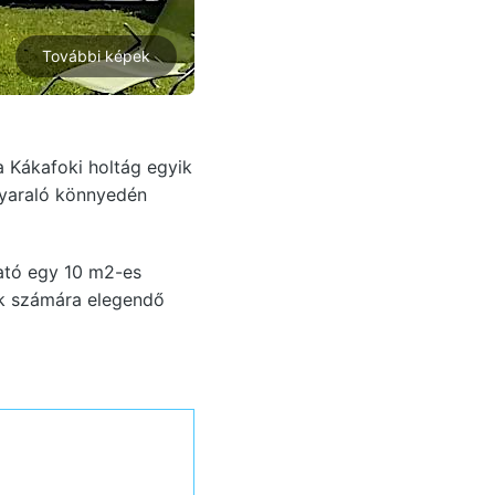
További képek
 Kákafoki holtág egyik
 nyaraló könnyedén
ható egy 10 m2-es
ok számára elegendő