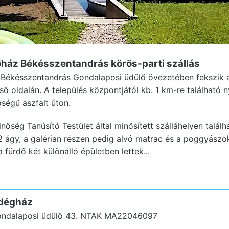
őház Békésszentandrás
körös-parti szállás
 Békésszentandrás Gondalaposi üdülő övezetében fekszik a
ső oldalán. A település központjától kb. 1 km-re található
ségű aszfalt úton.
nőség Tanúsító Testület által minősített szálláhelyen talál
 2 ágy, a galérian részen pedig alvó matrac és a poggyász
 fürdő két különálló épületben lettek...
dégház
ndalaposi üdülő 43.
NTAK MA22046097