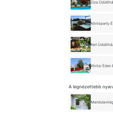
Ziza Üdülőh
Körösparty 
Keri Üdülőh
Körösi Éden
A legnézettebb nyar
Mandulavirá