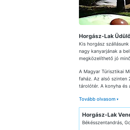
Horgász-Lak Üdül
Kis horgász szállásunk
nagy kanyarjának a bel
megközelíthető jó minő
A Magyar Túrisztikai Mi
faház. Az alsó szinten
tárolótér. A konyha és a
Tovább olvasom
▾
Horgász-Lak Ven
Békésszentandrás, Go