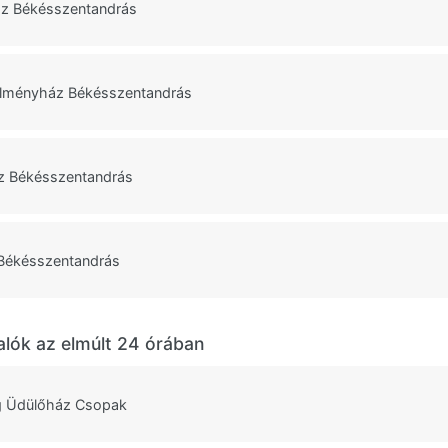
áz Békésszentandrás
Élményház Békésszentandrás
áz Békésszentandrás
 Békésszentandrás
alók az elmúlt 24 órában
g Üdülőház Csopak