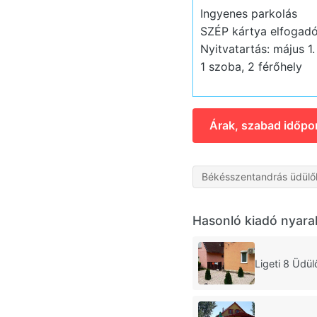
Ingyenes parkolás
SZÉP kártya elfogad
Nyitvatartás: május 1
1 szoba, 2 férőhely
Árak, szabad időpo
Békésszentandrás üdülő
Hasonló kiadó nyara
Ligeti 8 Üdü