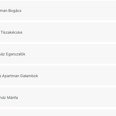
tman Bogács
z Tiszakécske
ház Egerszalók
a Apartman Galambok
őház Mánfa