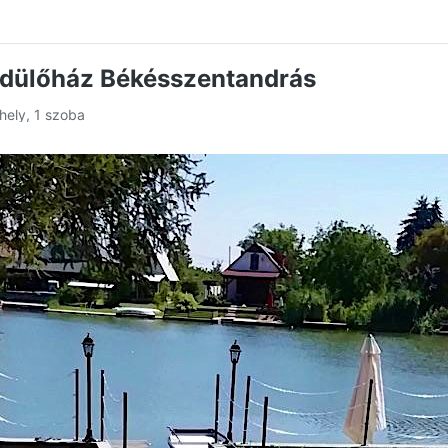
dülőház Békésszentandrás
őhely, 1 szoba