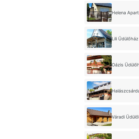
Helena Apar
Lili Üdülőhá
Oázis Üdülő
Halászcsárd
Váradi Üdül