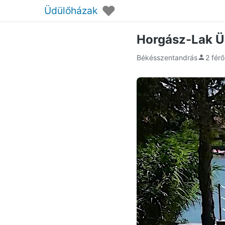
♥
Üdülőházak
Horgász-Lak Ü
Békésszentandrás
2 fér