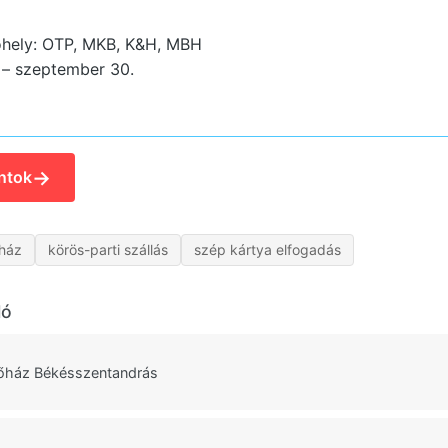
óhely: OTP, MKB, K&H, MBH
. – szeptember 30.
→
ntok
ház
körös-parti szállás
szép kártya elfogadás
ló
lőház Békésszentandrás