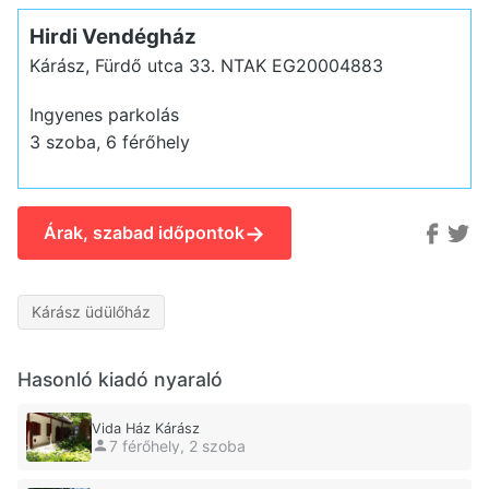
Hirdi Vendégház
Kárász, Fürdő utca 33.
NTAK EG20004883
Ingyenes parkolás
3 szoba, 6 férőhely
→
Árak, szabad időpontok
Kárász üdülőház
Hasonló kiadó nyaraló
Vida Ház Kárász
7 férőhely, 2 szoba