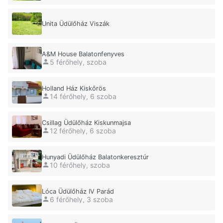
Unita Üdülőház Viszák
A&M House Balatonfenyves
5 férőhely, szoba
Holland Ház Kiskőrös
14 férőhely, 6 szoba
Csillag Üdülőház Kiskunmajsa
12 férőhely, 6 szoba
Hunyadi Üdülőház Balatonkeresztúr
10 férőhely, szoba
Lóca Üdülőház IV Parád
6 férőhely, 3 szoba