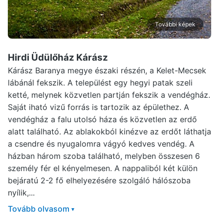
További képek
Hirdi Üdülőház Kárász
Kárász Baranya megye északi részén, a Kelet-Mecsek
lábánál fekszik. A települést egy hegyi patak szeli
ketté, melynek közvetlen partján fekszik a vendégház.
Saját iható vizű forrás is tartozik az épülethez. A
vendégház a falu utolsó háza és közvetlen az erdő
alatt található. Az ablakokból kinézve az erdőt láthatja
a csendre és nyugalomra vágyó kedves vendég. A
házban három szoba található, melyben összesen 6
személy fér el kényelmesen. A nappaliból két külön
bejáratú 2-2 fő elhelyezésére szolgáló hálószoba
nyílik,...
Tovább olvasom
▾