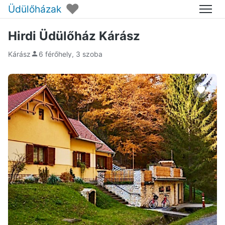
♥
Üdülőházak
Menü
Hirdi Üdülőház Kárász
Kárász
6 férőhely, 3 szoba