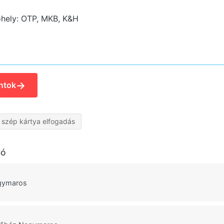
hely: OTP, MKB, K&H
→
ntok
szép kártya elfogadás
ló
agymaros