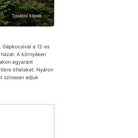
További képek
. Gépkocsival a 12-es
a házat. A környéken
takon egyaránt
ökre ötleteket. Nyáron
at szívesen adjuk