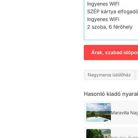
Ingyenes WIFI
SZÉP kártya elfogadó
Ingyenes WiFi
2 szoba, 6 férőhely
Árak, szabad időpo
Nagymaros üdülőház
Hasonló kiadó nyara
Maravilla N