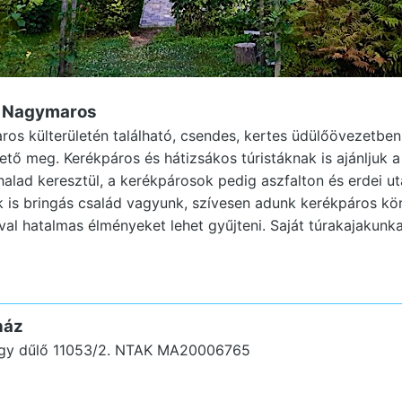
z Nagymaros
s külterületén található, csendes, kertes üdülőövezetben
hető meg. Kerékpáros és hátizsákos túristáknak is ajánljuk 
halad keresztül, a kerékpárosok pedig aszfalton és erdei u
is bringás család vagyunk, szívesen adunk kerékpáros kör
val hatalmas élményeket lehet gyűjteni. Saját túrakajakunk
ház
gy dűlő 11053/2.
NTAK MA20006765