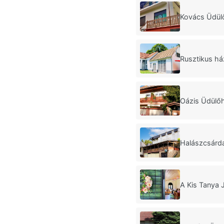
Kovács Üdül
Rusztikus há
Oázis Üdülő
Halászcsárd
A Kis Tanya 