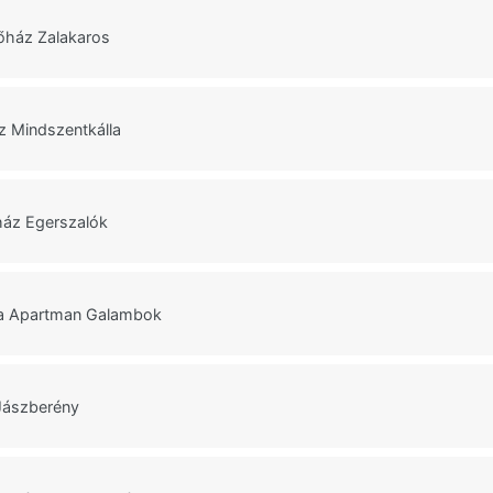
őház Zalakaros
z Mindszentkálla
ház Egerszalók
a Apartman Galambok
Jászberény