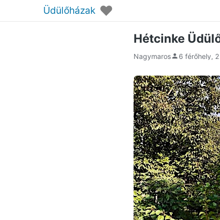
♥
Üdülőházak
Hétcinke Üdül
Nagymaros
6 férőhely, 