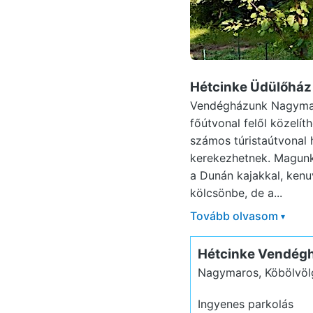
Hétcinke Üdülőhá
Vendégházunk Nagymaro
főútvonal felől közelít
számos túristaútvonal 
kerekezhetnek. Magunk 
a Dunán kajakkal, kenu
kölcsönbe, de a...
Tovább olvasom
▾
Hétcinke Vendég
Nagymaros, Köbölvöl
Ingyenes parkolás