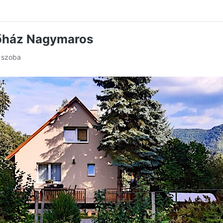
őház Nagymaros
2 szoba