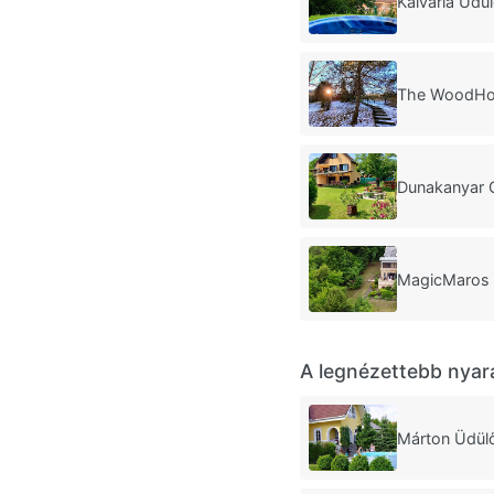
Kálvária Üd
The WoodHo
Dunakanyar 
MagicMaros
A legnézettebb nyar
Márton Üdül