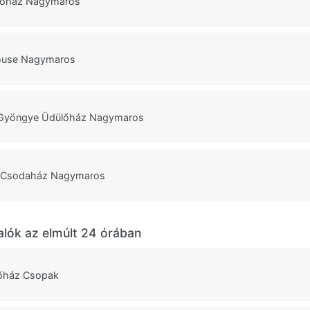
ülőház Nagymaros
use Nagymaros
Gyöngye Üdülőház Nagymaros
 Csodaház Nagymaros
alók az elmúlt 24 órában
őház Csopak