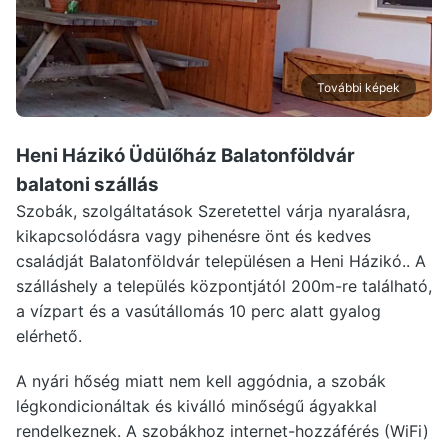
További képek
Heni Házikó Üdülőház Balatonföldvár
balatoni szállás
Szobák, szolgáltatások Szeretettel várja nyaralásra,
kikapcsolódásra vagy pihenésre önt és kedves
családját Balatonföldvár településen a Heni Házikó.. A
szálláshely a település központjától 200m-re található,
a vízpart és a vasútállomás 10 perc alatt gyalog
elérhető.
A nyári hőség miatt nem kell aggódnia, a szobák
légkondicionáltak és kiválló minőségű ágyakkal
rendelkeznek. A szobákhoz internet-hozzáférés (WiFi)