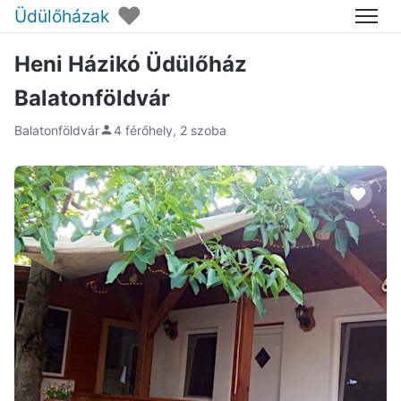
♥
Üdülőházak
Menü
Heni Házikó Üdülőház
Balatonföldvár
Balatonföldvár
4 férőhely, 2 szoba