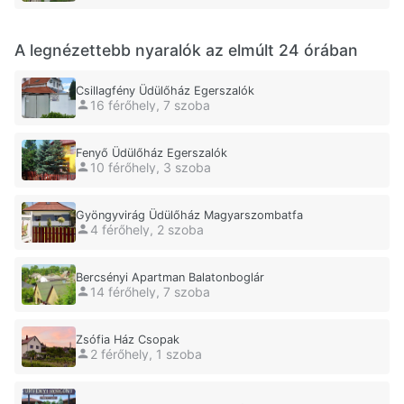
A legnézettebb nyaralók az elmúlt 24 órában
Csillagfény Üdülőház Egerszalók
16 férőhely, 7 szoba
Fenyő Üdülőház Egerszalók
10 férőhely, 3 szoba
Gyöngyvirág Üdülőház Magyarszombatfa
4 férőhely, 2 szoba
Bercsényi Apartman Balatonboglár
14 férőhely, 7 szoba
Zsófia Ház Csopak
2 férőhely, 1 szoba