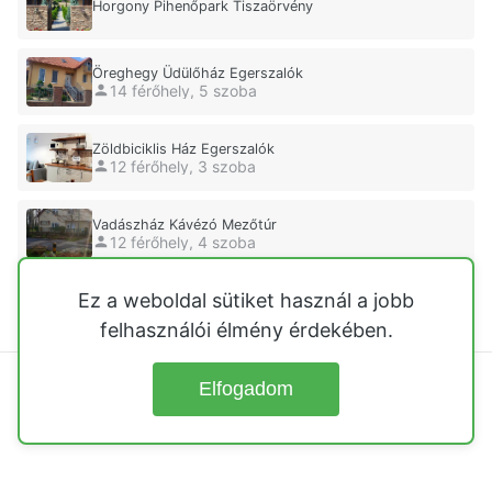
Horgony Pihenőpark Tiszaörvény
Öreghegy Üdülőház Egerszalók
14 férőhely, 5 szoba
Zöldbiciklis Ház Egerszalók
12 férőhely, 3 szoba
Vadászház Kávézó Mezőtúr
12 férőhely, 4 szoba
Ez a weboldal sütiket használ a jobb
Mandula Ház Paloznak
8 férőhely, szoba
felhasználói élmény érdekében.
Elfogadom
© 2026
Üdülőházak