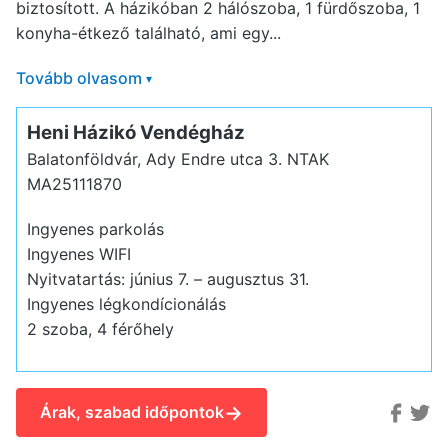
biztosított. A házikóban 2 hálószoba, 1 fürdőszoba, 1
konyha-étkező található, ami egy...
Tovább olvasom
▾
Heni Házikó Vendégház
Balatonföldvár, Ady Endre utca 3.
NTAK
MA25111870
Ingyenes parkolás
Ingyenes WIFI
Nyitvatartás: június 7. – augusztus 31.
Ingyenes légkondícionálás
2 szoba, 4 férőhely
→
Árak, szabad időpontok