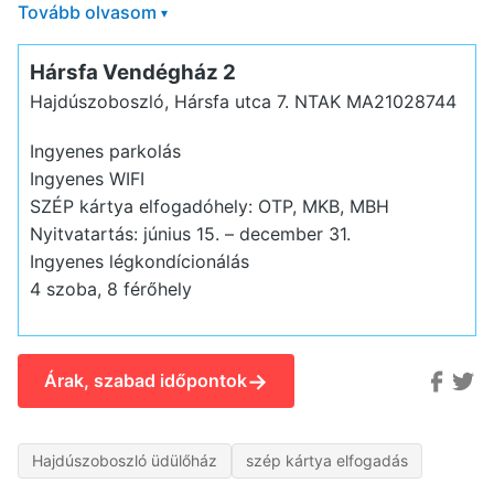
Tovább olvasom
▾
Hársfa Vendégház 2
Hajdúszoboszló, Hársfa utca 7.
NTAK MA21028744
Ingyenes parkolás
Ingyenes WIFI
SZÉP kártya elfogadóhely: OTP, MKB, MBH
Nyitvatartás: június 15. – december 31.
Ingyenes légkondícionálás
4 szoba, 8 férőhely
→
Árak, szabad időpontok
Hajdúszoboszló üdülőház
szép kártya elfogadás