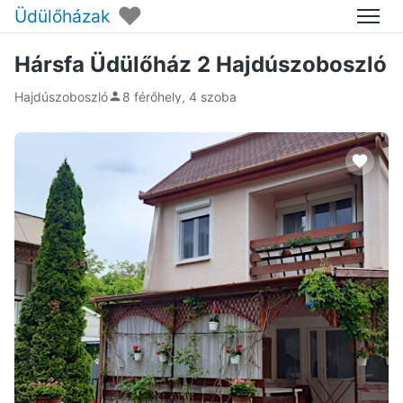
♥
Üdülőházak
Menü
Hársfa Üdülőház 2 Hajdúszoboszló
Hajdúszoboszló
8 férőhely, 4 szoba