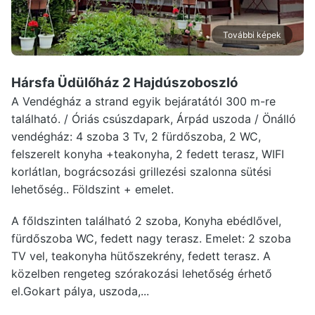
További képek
Hársfa Üdülőház 2 Hajdúszoboszló
A Vendégház a strand egyik bejáratától 300 m-re
található. / Óriás csúszdapark, Árpád uszoda / Önálló
vendégház: 4 szoba 3 Tv, 2 fürdőszoba, 2 WC,
felszerelt konyha +teakonyha, 2 fedett terasz, WIFI
korlátlan, bográcsozási grillezési szalonna sütési
lehetőség.. Földszint + emelet.
A főldszinten található 2 szoba, Konyha ebédlővel,
fürdőszoba WC, fedett nagy terasz. Emelet: 2 szoba
TV vel, teakonyha hütőszekrény, fedett terasz. A
közelben rengeteg szórakozási lehetőség érhető
el.Gokart pálya, uszoda,...