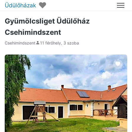
♥
Üdülőházak
Menü
Gyümölcsliget Üdülőház
Csehimindszent
Csehimindszent
11 férőhely, 3 szoba