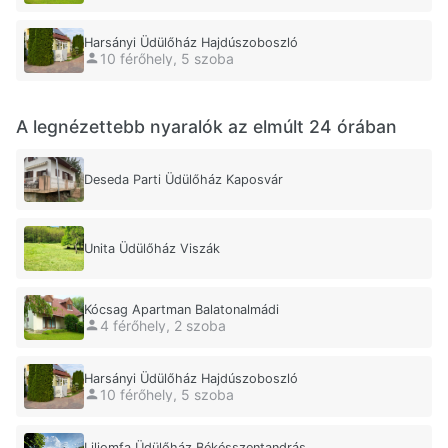
Harsányi Üdülőház Hajdúszoboszló
10 férőhely, 5 szoba
A legnézettebb nyaralók az elmúlt 24 órában
Deseda Parti Üdülőház Kaposvár
Unita Üdülőház Viszák
Kócsag Apartman Balatonalmádi
4 férőhely, 2 szoba
Harsányi Üdülőház Hajdúszoboszló
10 férőhely, 5 szoba
Liliomfa Üdülőház Békésszentandrás