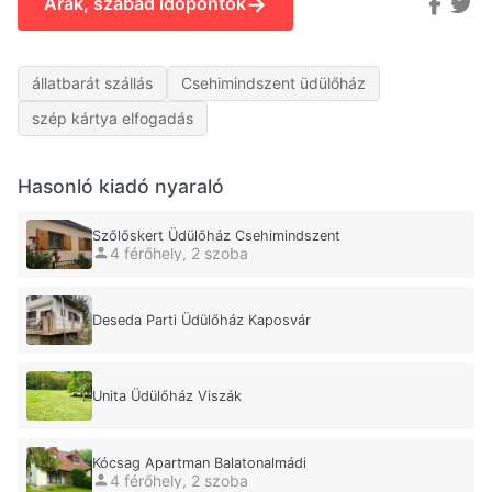
→
Árak, szabad időpontok
állatbarát szállás
Csehimindszent üdülőház
szép kártya elfogadás
Hasonló kiadó nyaraló
Szőlőskert Üdülőház Csehimindszent
4 férőhely, 2 szoba
Deseda Parti Üdülőház Kaposvár
Unita Üdülőház Viszák
Kócsag Apartman Balatonalmádi
4 férőhely, 2 szoba