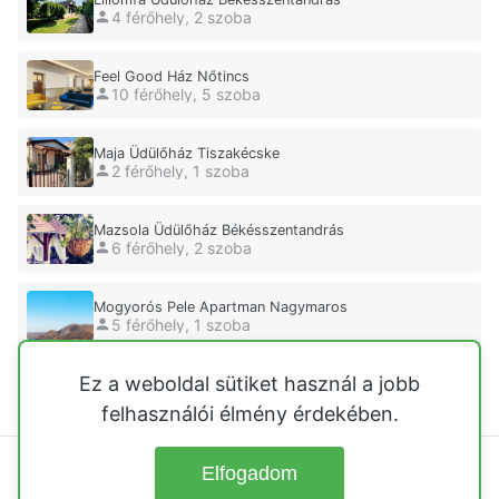
4 férőhely, 2 szoba
Feel Good Ház Nőtincs
10 férőhely, 5 szoba
Maja Üdülőház Tiszakécske
2 férőhely, 1 szoba
Mazsola Üdülőház Békésszentandrás
6 férőhely, 2 szoba
Mogyorós Pele Apartman Nagymaros
5 férőhely, 1 szoba
Ez a weboldal sütiket használ a jobb
Őzike Üdülőház Parád
3 férőhely, 1 szoba
felhasználói élmény érdekében.
Elfogadom