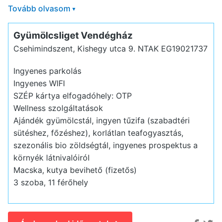
Tovább olvasom
▾
Gyümölcsliget Vendégház
Csehimindszent, Kishegy utca 9.
NTAK EG19021737
Ingyenes parkolás
Ingyenes WIFI
SZÉP kártya elfogadóhely: OTP
Wellness szolgáltatások
Ajándék gyümölcstál, ingyen tűzifa (szabadtéri
sütéshez, főzéshez), korlátlan teafogyasztás,
szezonális bio zöldségtál, ingyenes prospektus a
környék látnivalóiról
Macska, kutya bevihető (fizetős)
3 szoba, 11 férőhely