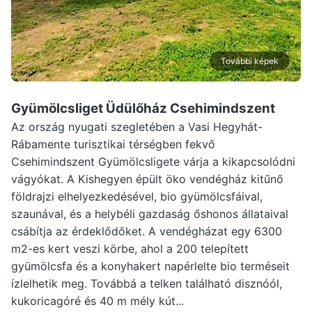
További képek
Gyümölcsliget Üdülőház Csehimindszent
Az ország nyugati szegletében a Vasi Hegyhát-
Rábamente turisztikai térségben fekvő
Csehimindszent Gyümölcsligete várja a kikapcsolódni
vágyókat. A Kishegyen épült öko vendégház kitűnő
földrajzi elhelyezkedésével, bio gyümölcsfáival,
szaunával, és a helybéli gazdaság őshonos állataival
csábítja az érdeklődőket. A vendégházat egy 6300
m2-es kert veszi körbe, ahol a 200 telepített
gyümölcsfa és a konyhakert napérlelte bio terméseit
ízlelhetik meg. Továbbá a telken található disznóól,
kukoricagóré és 40 m mély kút...