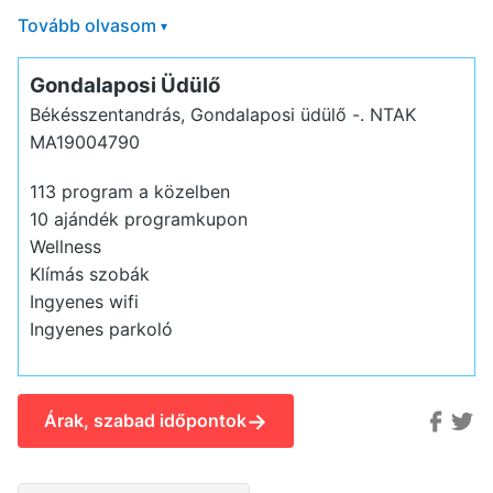
Tovább olvasom
▾
Gondalaposi Üdülő
Békésszentandrás, Gondalaposi üdülő -.
NTAK
MA19004790
113 program a közelben
10 ajándék programkupon
Wellness
Klímás szobák
Ingyenes wifi
Ingyenes parkoló
→
Árak, szabad időpontok