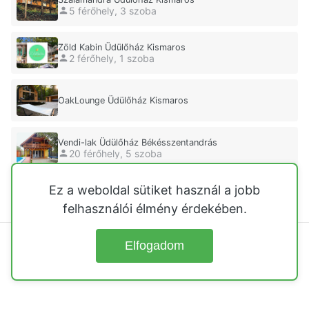
5 férőhely, 3 szoba
Zöld Kabin Üdülőház Kismaros
2 férőhely, 1 szoba
OakLounge Üdülőház Kismaros
Vendi-lak Üdülőház Békésszentandrás
20 férőhely, 5 szoba
Ez a weboldal sütiket használ a jobb
Körtvélyes Üdülőház Vác
4 férőhely, 2 szoba
felhasználói élmény érdekében.
Elfogadom
© 2026
Üdülőházak