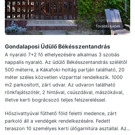
További képek
Gondalaposi Üdülő Békésszentandrás
A nyaraló 7+2 fő elhelyezésére alkalmas 3 szobás
nappalis nyaraló. Az üdülő Békésszentandrás szélétől
500 méterre, a Kákafoki-holtág partján található, 20
méter széles közvetlen vízparttal rendelkezik. 1000
m2 parkosított, zárt udvar. Az udvaron található
rönkfajátszótér, 2 hintával, csúszdával, mászókával,
illetve kerti bográcsozó teljes felszereléssel.
Hőszivattyúval fűthető föld feletti medence, zárt
parkoló áll a vendégek rendelkezésére. Fedett
teraszon 10 személyes kerti ülőgarnitúra asztallal. Az...