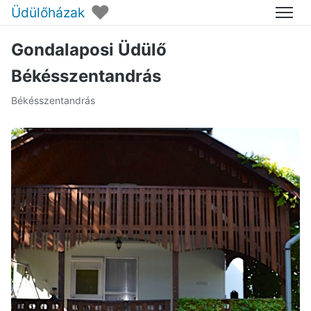
♥
Üdülőházak
Menü
Gondalaposi Üdülő
Békésszentandrás
Békésszentandrás