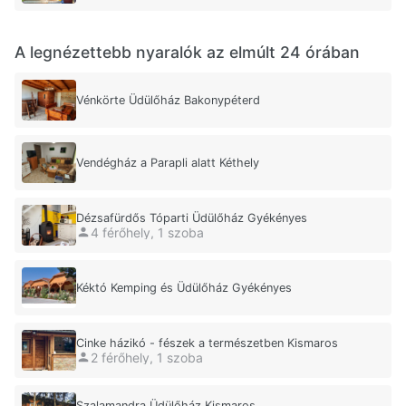
A legnézettebb nyaralók az elmúlt 24 órában
Vénkörte Üdülőház Bakonypéterd
Vendégház a Parapli alatt Kéthely
Dézsafürdős Tóparti Üdülőház Gyékényes
4 férőhely, 1 szoba
Kéktó Kemping és Üdülőház Gyékényes
Cinke házikó - fészek a természetben Kismaros
2 férőhely, 1 szoba
Szalamandra Üdülőház Kismaros