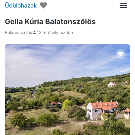
♥
Üdülőházak
Menü
Gella Kúria Balatonszőlős
Balatonszőlős
12 férőhely, szoba