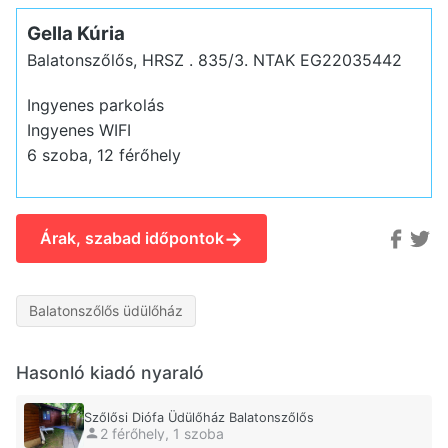
Gella Kúria
Balatonszőlős, HRSZ . 835/3.
NTAK EG22035442
Ingyenes parkolás
Ingyenes WIFI
6 szoba, 12 férőhely
→
Árak, szabad időpontok
Balatonszőlős üdülőház
Hasonló kiadó nyaraló
Szőlősi Diófa Üdülőház Balatonszőlős
2 férőhely, 1 szoba