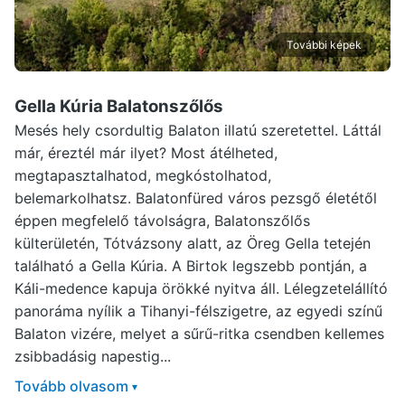
További képek
Gella Kúria Balatonszőlős
Mesés hely csordultig Balaton illatú szeretettel. Láttál
már, éreztél már ilyet? Most átélheted,
megtapasztalhatod, megkóstolhatod,
belemarkolhatsz. Balatonfüred város pezsgő életétől
éppen megfelelő távolságra, Balatonszőlős
külterületén, Tótvázsony alatt, az Öreg Gella tetején
található a Gella Kúria. A Birtok legszebb pontján, a
Káli-medence kapuja örökké nyitva áll. Lélegzetelállító
panoráma nyílik a Tihanyi-félszigetre, az egyedi színű
Balaton vizére, melyet a sűrű-ritka csendben kellemes
zsibbadásig napestig...
Tovább olvasom
▾