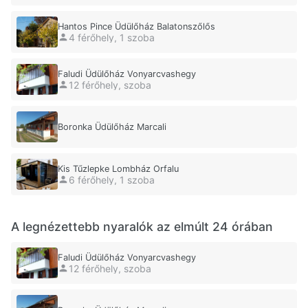
Hantos Pince Üdülőház Balatonszőlős
4 férőhely, 1 szoba
Faludi Üdülőház Vonyarcvashegy
12 férőhely, szoba
Boronka Üdülőház Marcali
Kis Tűzlepke Lombház Orfalu
6 férőhely, 1 szoba
A legnézettebb nyaralók az elmúlt 24 órában
Faludi Üdülőház Vonyarcvashegy
12 férőhely, szoba