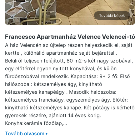
További képek
Francesco Apartmanház Velence
Velencei-tó
A ház Velencén az újtelep részen helyezkedik el, saját
kerttel, különálló apartmanház saját bejárattal .
Belülről teljesen felújított, 80 m2-s két nagy szobával,
egy előtérrel egybe nyitott konyhával, és külön
fürdőszobával rendelkezik. Kapacitása: 9+ 2 fő: Első
hálószoba : kétszemélyes ágy, kinyitható
kétszemélyes kanapéágy . Második hálószoba:
kétszemélyes franciaágy, egyszemélyes ágy. Előtér:
kinyitható kétszemélyes kanapé. Két pótágy is kérhető
gyerekek részére, ajánlott 14 éves korig.
Konyha:kerámia főzőlap,...
Tovább olvasom
▾