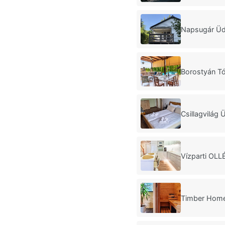
Napsugár Üdü
Borostyán Tó
Csillagvilág
Vízparti OLL
Timber Home