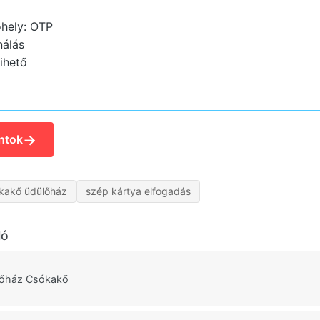
hely: OTP
nálás
ihető
→
ntok
kakő üdülőház
szép kártya elfogadás
ló
őház Csókakő