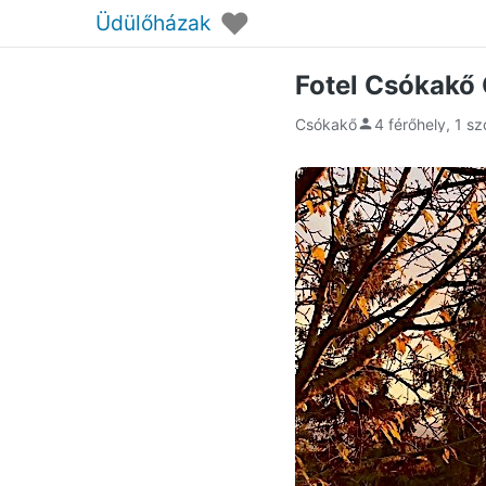
♥
Üdülőházak
Fotel Csókakő
Csókakő
4 férőhely, 1 s