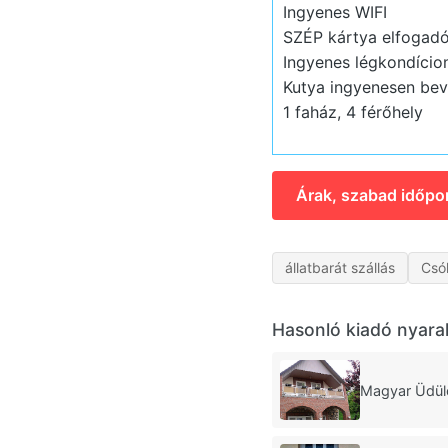
Ingyenes WIFI
SZÉP kártya elfogadó
Ingyenes légkondício
Kutya ingyenesen bev
1 faház, 4 férőhely
Árak, szabad időpo
állatbarát szállás
Csó
Hasonló kiadó nyara
Magyar Üdül