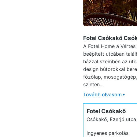
Fotel Csókakő Csó
A Fotel Home a Vértes l
beépített utcában talá
házzal szemben az utca
design bútorokkal beren
főzőlap, mosogatógép, 
szinten...
Tovább olvasom
▾
Fotel Csókakő
Csókakő, Ezerjó utca
Ingyenes parkolás