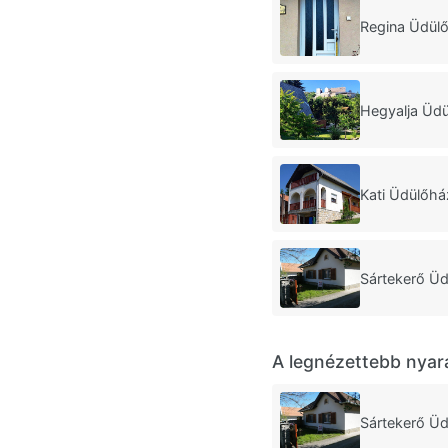
Regina Üdül
Hegyalja Üd
Kati Üdülőh
Sártekerő Ü
A legnézettebb nyar
Sártekerő Ü