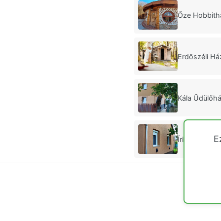
Őze Hobbith
Erdőszéli Há
Kála Üdülőhá
E
Írisz Apart