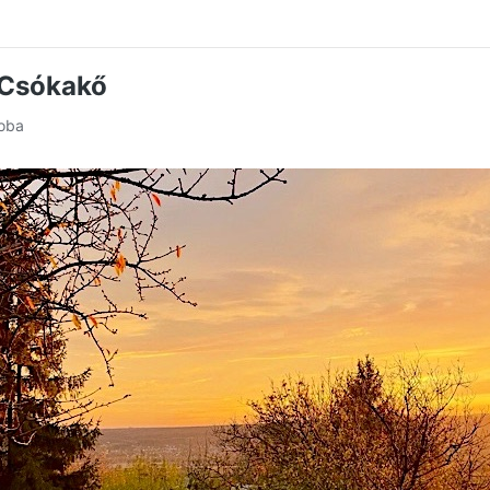
 Csókakő
zoba