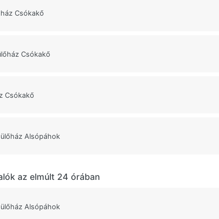
őház Csókakő
ülőház Csókakő
áz Csókakő
dülőház Alsópáhok
alók az elmúlt 24 órában
dülőház Alsópáhok