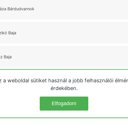
áza Bárdudvarnok
zikó Baja
z Baja
z a weboldal sütiket használ a jobb felhasználói élmé
man Mezőkövesd
érdekében.
Elfogadom
© 2026
Üdülőházak