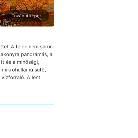
További képek
ttel. A telek nem sűrűn
a Bakonyra panorámás, a
tt és a minőségi,
, mikrohullámú sütő,
ízforraló. A lenti