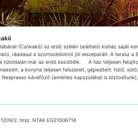
kakő
ábánál (Csókakő) az erdő szélén található kisház saját ker
lható, ráadásul a szomszédoktól jól elszeparált. A terasz 
 túloldalán már az erdő kezdődik. A ház teljesen felújíto
dezett, a konyha teljesen felszerelt, gépesített: hűtő, sütő
Nespresso kávéfőző (amikhez kapszulákat is biztosítunk), v
 1209/2. hrsz.
NTAK EG21006714