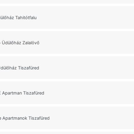
lőház Tahitótfalu
 Üdülőház Zalalövő
 Üdülőház Tiszafüred
É Apartman Tiszafüred
 Apartmanok Tiszafüred