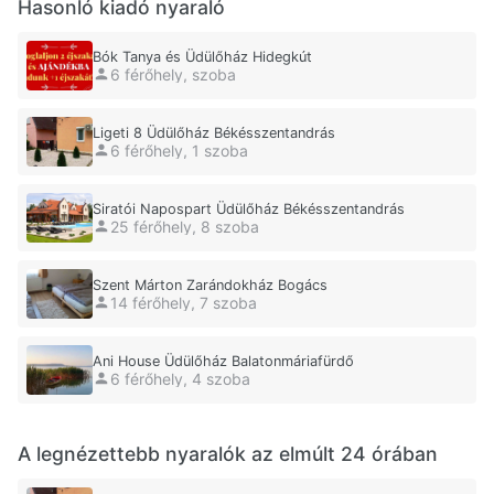
Hasonló kiadó nyaraló
Bók Tanya és Üdülőház Hidegkút
6 férőhely, szoba
Ligeti 8 Üdülőház Békésszentandrás
6 férőhely, 1 szoba
Siratói Napospart Üdülőház Békésszentandrás
25 férőhely, 8 szoba
Szent Márton Zarándokház Bogács
14 férőhely, 7 szoba
Ani House Üdülőház Balatonmáriafürdő
6 férőhely, 4 szoba
A legnézettebb nyaralók az elmúlt 24 órában