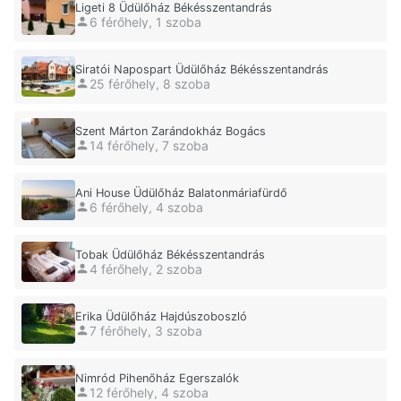
Ligeti 8 Üdülőház Békésszentandrás
6 férőhely, 1 szoba
Siratói Napospart Üdülőház Békésszentandrás
25 férőhely, 8 szoba
Szent Márton Zarándokház Bogács
14 férőhely, 7 szoba
Ani House Üdülőház Balatonmáriafürdő
6 férőhely, 4 szoba
Tobak Üdülőház Békésszentandrás
4 férőhely, 2 szoba
Erika Üdülőház Hajdúszoboszló
7 férőhely, 3 szoba
Nimród Pihenőház Egerszalók
12 férőhely, 4 szoba