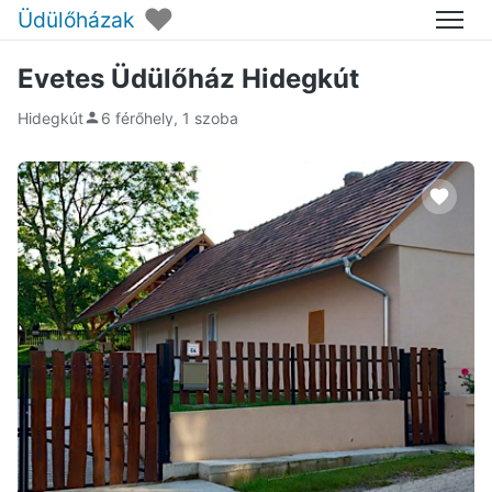
♥
Üdülőházak
Menü
Evetes Üdülőház Hidegkút
Hidegkút
6 férőhely, 1 szoba