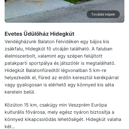
További képek
Evetes Üdülőház Hidegkút
Vendégházunk Balaton Felvidéken egy bájos kis
zsákfalu, Hidegkút fő utcáján található. A faluban
élelmiszerbolt, valamint egy szépen felújított
patakparti sportpálya és játszótér is megtalálható.
Hidegkút Balatonfüredtől légvonalban 5 km-re
helyezkedik el, Füred az erdőn keresztül kerékpárral
vagy gyalogosan is elérhető egy könnyed kis séta
keretein belül.
Közúton 15 km, csakúgy min Veszprém Európa
kulturális fővárosa, mely egész nyáron biztosítja a
könnyed kikapcsolódás lehetőségét. Hidegkút valaha
két...