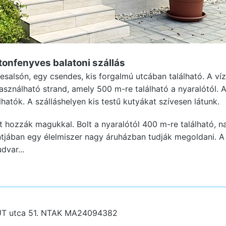
atonfenyves
balatoni szállás
esalsón, egy csendes, kis forgalmú utcában található. A v
asználható strand, amely 500 m-re található a nyaralótól. 
hatók. A szálláshelyen kis testű kutyákat szívesen látunk.
et hozzák magukkal. Bolt a nyaralótól 400 m-re található, 
tjában egy élelmiszer nagy áruházban tudják megoldani. A
dvar...
T utca 51.
NTAK MA24094382