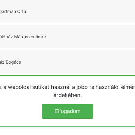
partman Orfű
ülőház Mátraszentimre
ház Bogács
z a weboldal sütiket használ a jobb felhasználói élmé
 Üdülőház Csongrád
érdekében.
Elfogadom
© 2026
Üdülőházak