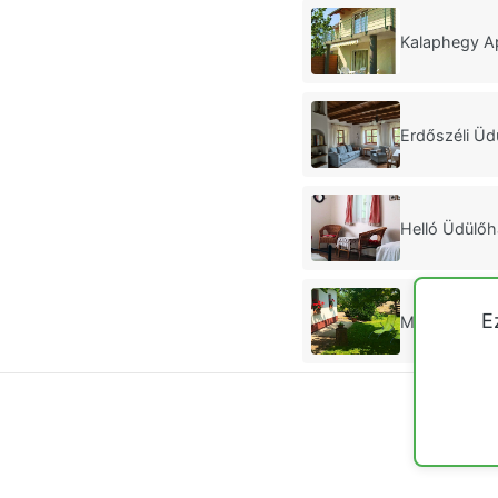
Kalaphegy A
Erdőszéli Üd
Helló Üdülő
E
Mézeskalács