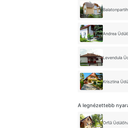
Balatonparti
Andrea Üdül
Levendula Ü
Krisztina Üd
A legnézettebb nyar
Orfűi Üdülőh