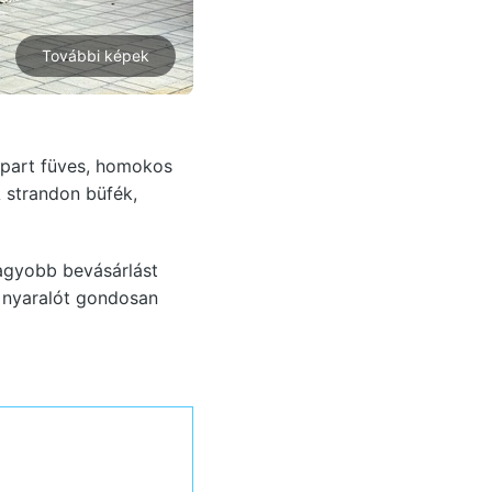
További képek
ízpart füves, homokos
A strandon büfék,
nagyobb bevásárlást
 nyaralót gondosan