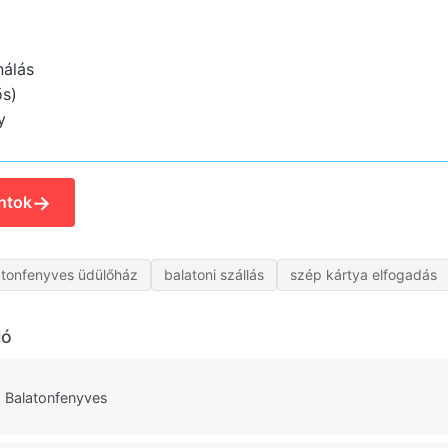
nálás
ős)
y
→
ntok
atonfenyves üdülőház
balatoni szállás
szép kártya elfogadás
ló
 Balatonfenyves