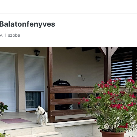
Balatonfenyves
ly, 1 szoba