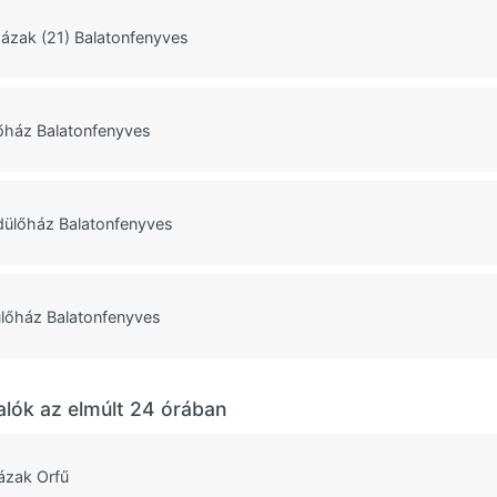
házak (21) Balatonfenyves
őház Balatonfenyves
dülőház Balatonfenyves
ülőház Balatonfenyves
alók az elmúlt 24 órában
ázak Orfű