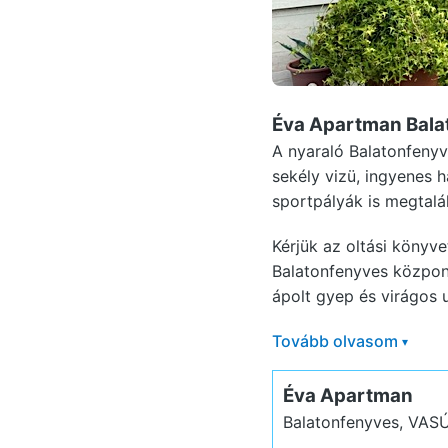
Éva Apartman Bal
A nyaraló Balatonfenyv
sekély vizü, ingyenes h
sportpályák is megtalál
Kérjük az oltási könyv
Balatonfenyves közpon
ápolt gyep és virágos u
Tovább olvasom
▾
Éva Apartman
Balatonfenyves, VASÚ