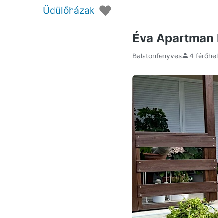
♥
Üdülőházak
Éva Apartman 
Balatonfenyves
4 férőhe