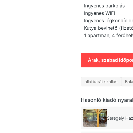
Ingyenes parkolás
Ingyenes WIFI
Ingyenes légkondício
Kutya bevihető (fizet
1 apartman, 4 férőhel
Árak, szabad időpo
állatbarát szállás
Bal
Hasonló kiadó nyara
Seregély Ház