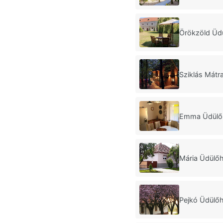
Örökzöld Üd
Sziklás Mátr
Emma Üdülőh
Mária Üdülő
Pejkó Üdülő