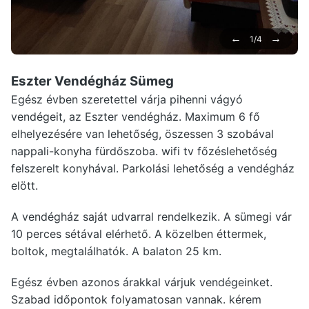
←
→
1/4
Eszter Vendégház Sümeg
Egész évben szeretettel várja pihenni vágyó
vendégeit, az Eszter vendégház. Maximum 6 fő
elhelyezésére van lehetőség, öszessen 3 szobával
nappali-konyha fürdőszoba. wifi tv főzéslehetőség
felszerelt konyhával. Parkolási lehetőség a vendégház
elött.
A vendégház saját udvarral rendelkezik. A sümegi vár
10 perces sétával elérhető. A közelben éttermek,
boltok, megtalálhatók. A balaton 25 km.
Egész évben azonos árakkal várjuk vendégeinket.
Szabad időpontok folyamatosan vannak. kérem