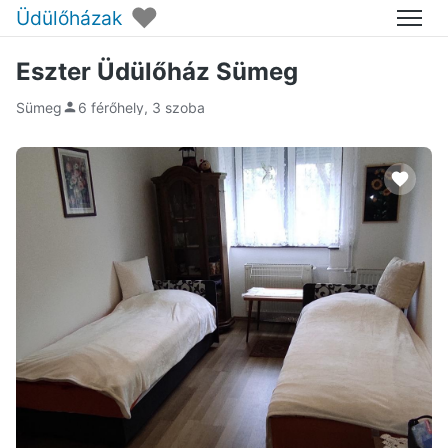
♥
Üdülőházak
Menü
Eszter Üdülőház Sümeg
Sümeg
6 férőhely, 3 szoba