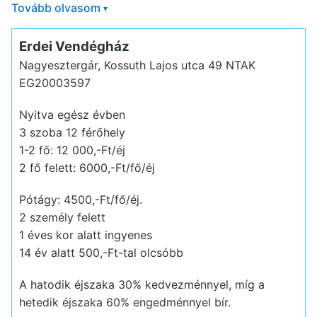
Tovább olvasom
▾
Erdei Vendégház
Nagyesztergár, Kossuth Lajos utca 49
NTAK
EG20003597
Nyitva egész évben
3 szoba 12 férőhely
1-2 fő: 12 000,-Ft/éj
2 fő felett: 6000,-Ft/fő/éj
Pótágy: 4500,-Ft/fő/éj.
2 személy felett
1 éves kor alatt ingyenes
14 év alatt 500,-Ft-tal olcsóbb
A hatodik éjszaka 30% kedvezménnyel, míg a
hetedik éjszaka 60% engedménnyel bír.