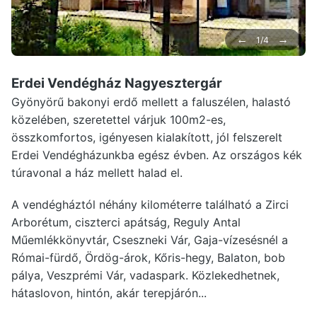
←
→
1/4
Erdei Vendégház Nagyesztergár
Gyönyörű bakonyi erdő mellett a faluszélen, halastó
közelében, szeretettel várjuk 100m2-es,
összkomfortos, igényesen kialakított, jól felszerelt
Erdei Vendégházunkba egész évben. Az országos kék
túravonal a ház mellett halad el.
A vendégháztól néhány kilométerre található a Zirci
Arborétum, ciszterci apátság, Reguly Antal
Műemlékkönyvtár, Cseszneki Vár, Gaja-vízesésnél a
Római-fürdő, Ördög-árok, Kőris-hegy, Balaton, bob
pálya, Veszprémi Vár, vadaspark. Közlekedhetnek,
hátaslovon, hintón, akár terepjárón...