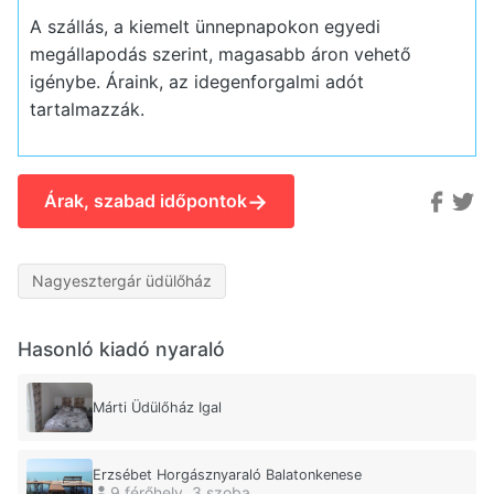
A szállás, a kiemelt ünnepnapokon egyedi
megállapodás szerint, magasabb áron vehető
igénybe. Áraink, az idegenforgalmi adót
tartalmazzák.
→
Árak, szabad időpontok
Nagyesztergár üdülőház
Hasonló kiadó nyaraló
Márti Üdülőház Igal
Erzsébet Horgásznyaraló Balatonkenese
9 férőhely, 3 szoba