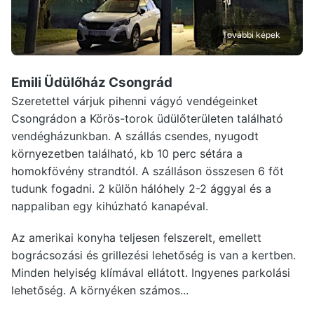
További képek
Emili Üdülőház Csongrád
Szeretettel várjuk pihenni vágyó vendégeinket
Csongrádon a Körös-torok üdülőterületen található
vendégházunkban. A szállás csendes, nyugodt
környezetben található, kb 10 perc sétára a
homokfövény strandtól. A szálláson összesen 6 főt
tudunk fogadni. 2 külön hálóhely 2-2 ággyal és a
nappaliban egy kihúzható kanapéval.
Az amerikai konyha teljesen felszerelt, emellett
bográcsozási és grillezési lehetőség is van a kertben.
Minden helyiség klímával ellátott. Ingyenes parkolási
lehetőség. A környéken számos...