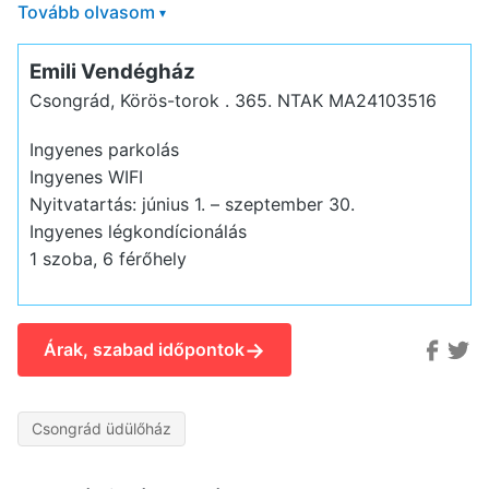
Tovább olvasom
▾
Emili Vendégház
Csongrád, Körös-torok . 365.
NTAK MA24103516
Ingyenes parkolás
Ingyenes WIFI
Nyitvatartás: június 1. – szeptember 30.
Ingyenes légkondícionálás
1 szoba, 6 férőhely
→
Árak, szabad időpontok
Csongrád üdülőház