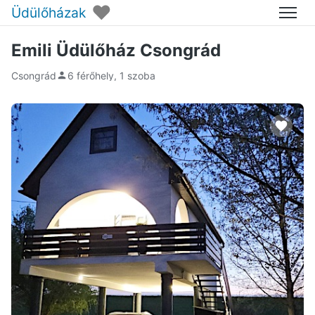
♥
Üdülőházak
Menü
Emili Üdülőház Csongrád
Csongrád
6 férőhely, 1 szoba