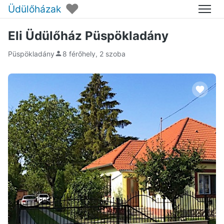
♥
Üdülőházak
Menü
Eli Üdülőház Püspökladány
Püspökladány
8 férőhely, 2 szoba