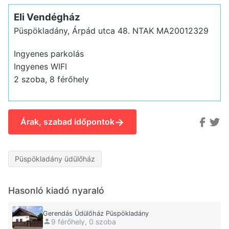
Eli Vendégház
Püspökladány, Árpád utca 48.
NTAK MA20012329
Ingyenes parkolás
Ingyenes WIFI
2 szoba, 8 férőhely
→
Árak, szabad időpontok
Püspökladány üdülőház
Hasonló kiadó nyaraló
Gerendás Üdülőház Püspökladány
9 férőhely, 0 szoba