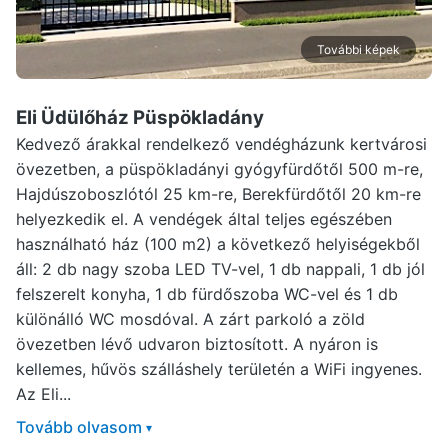
További képek
Eli Üdülőház Püspökladány
Kedvező árakkal rendelkező vendégházunk kertvárosi
övezetben, a püspökladányi gyógyfürdőtől 500 m-re,
Hajdúszoboszlótól 25 km-re, Berekfürdőtől 20 km-re
helyezkedik el. A vendégek által teljes egészében
használható ház (100 m2) a következő helyiségekből
áll: 2 db nagy szoba LED TV-vel, 1 db nappali, 1 db jól
felszerelt konyha, 1 db fürdőszoba WC-vel és 1 db
különálló WC mosdóval. A zárt parkoló a zöld
övezetben lévő udvaron biztosított. A nyáron is
kellemes, hűvös szálláshely területén a WiFi ingyenes.
Az Eli...
Tovább olvasom
▾