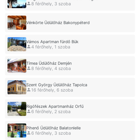
8 férőhely, 3 szoba
Vénkörte Üdülőház Bakonypéterd
Vámos Apartman fürdő Bük
4 férőhely, 1 szoba
Tímea Üdülőház Demjén
8 férőhely, 4 szoba
Szent György Üdülőház Tapolca
16 férőhely, 6 szoba
Rigófészek Apartmanház Orfű
6 férőhely, 2 szoba
Pihenő Üdülőház Balatonlelle
6 férőhely, 3 szoba