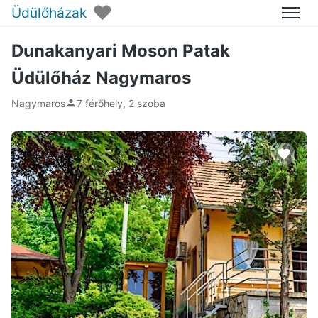
♥
Üdülőházak
Menü
Dunakanyari Moson Patak
Üdülőház Nagymaros
Nagymaros
7 férőhely, 2 szoba