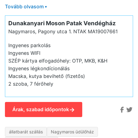
Tovább olvasom
▾
Dunakanyari Moson Patak Vendégház
Nagymaros, Pagony utca 1.
NTAK MA19007661
Ingyenes parkolás
Ingyenes WIFI
SZÉP kártya elfogadóhely: OTP, MKB, K&H
Ingyenes légkondícionálás
Macska, kutya bevihető (fizetős)
2 szoba, 7 férőhely
→
Árak, szabad időpontok
állatbarát szállás
Nagymaros üdülőház