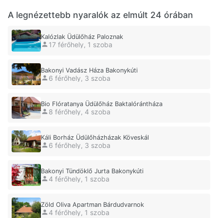
A legnézettebb nyaralók az elmúlt 24 órában
Kalózlak Üdülőház Paloznak
17 férőhely, 1 szoba
Bakonyi Vadász Háza Bakonykúti
6 férőhely, 3 szoba
Bio Flóratanya Üdülőház Baktalórántháza
8 férőhely, 4 szoba
Káli Borház Üdülőházházak Köveskál
6 férőhely, 3 szoba
Bakonyi Tündöklő Jurta Bakonykúti
4 férőhely, 1 szoba
Zöld Oliva Apartman Bárdudvarnok
4 férőhely, 1 szoba