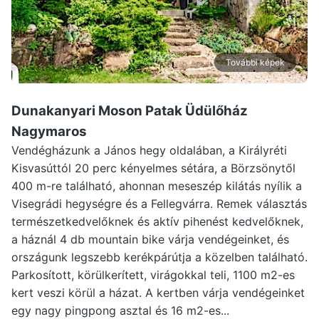
További képek
Dunakanyari Moson Patak Üdülőház
Nagymaros
Vendégházunk a János hegy oldalában, a Királyréti
Kisvasúttól 20 perc kényelmes sétára, a Börzsönytől
400 m-re található, ahonnan meseszép kilátás nyílik a
Visegrádi hegységre és a Fellegvárra. Remek választás
természetkedvelőknek és aktív pihenést kedvelőknek,
a háznál 4 db mountain bike várja vendégeinket, és
országunk legszebb kerékpárútja a közelben található.
Parkosított, körülkerített, virágokkal teli, 1100 m2-es
kert veszi körül a házat. A kertben várja vendégeinket
egy nagy pingpong asztal és 16 m2-es...