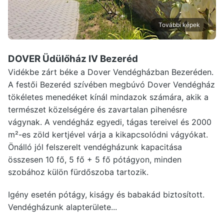
További képek
DOVER Üdülőház IV Bezeréd
Vidékbe zárt béke a Dover Vendégházban Bezeréden.
A festői Bezeréd szívében megbúvó Dover Vendégház
tökéletes menedéket kínál mindazok számára, akik a
természet közelségére és zavartalan pihenésre
vágynak. A vendégház egyedi, tágas tereivel és 2000
m²-es zöld kertjével várja a kikapcsolódni vágyókat.
Önálló jól felszerelt vendégházunk kapacitása
összesen 10 fő, 5 fő + 5 fő pótágyon, minden
szobához külön fürdőszoba tartozik.
Igény esetén pótágy, kiságy és babakád biztosított.
Vendégházunk alapterülete...