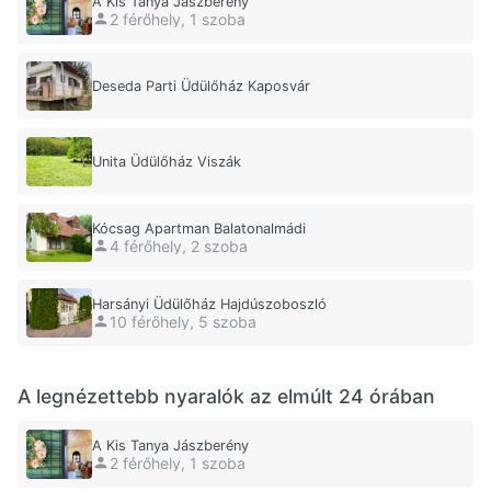
A Kis Tanya Jászberény
2 férőhely, 1 szoba
Deseda Parti Üdülőház Kaposvár
Unita Üdülőház Viszák
Kócsag Apartman Balatonalmádi
4 férőhely, 2 szoba
Harsányi Üdülőház Hajdúszoboszló
10 férőhely, 5 szoba
A legnézettebb nyaralók az elmúlt 24 órában
A Kis Tanya Jászberény
2 férőhely, 1 szoba