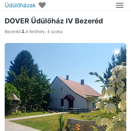
♥
Üdülőházak
Menü
DOVER Üdülőház IV Bezeréd
Bezeréd
4 férőhely, 4 szoba