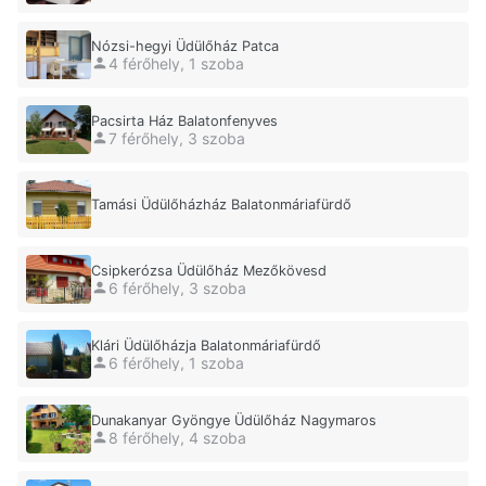
Nózsi-hegyi Üdülőház Patca
4 férőhely, 1 szoba
Pacsirta Ház Balatonfenyves
7 férőhely, 3 szoba
Tamási Üdülőházház Balatonmáriafürdő
Csipkerózsa Üdülőház Mezőkövesd
6 férőhely, 3 szoba
Klári Üdülőházja Balatonmáriafürdő
6 férőhely, 1 szoba
Dunakanyar Gyöngye Üdülőház Nagymaros
8 férőhely, 4 szoba