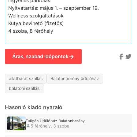
Ingyenes parkolás
Nyitvatartás: május 1. – szeptember 19.
Wellness szolgáltatások
Kutya bevihető (fizetős)
4 szoba, 8 férőhely
→
Árak, szabad időpontok
állatbarát szállás
Balatonberény üdülőház
balatoni szállás
Hasonló kiadó nyaraló
Tulipán Üdülőház Balatonberény
5 férőhely, 3 szoba