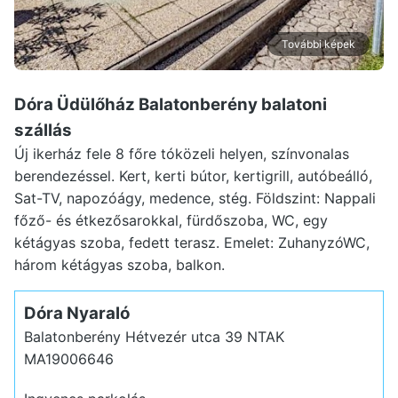
További képek
Dóra Üdülőház Balatonberény
balatoni
szállás
Új ikerház fele 8 főre tóközeli helyen, színvonalas
berendezéssel. Kert, kerti bútor, kertigrill, autóbeálló,
Sat-TV, napozóágy, medence, stég. Földszint: Nappali
főző- és étkezősarokkal, fürdőszoba, WC, egy
kétágyas szoba, fedett terasz. Emelet: ZuhanyzóWC,
három kétágyas szoba, balkon.
Dóra Nyaraló
Balatonberény Hétvezér utca 39
NTAK
MA19006646