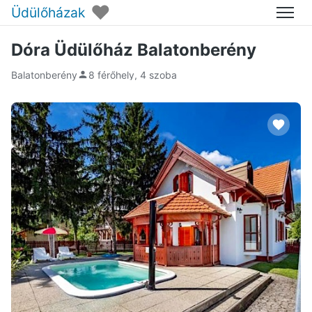
♥
Üdülőházak
Menü
Dóra Üdülőház Balatonberény
Balatonberény
8 férőhely, 4 szoba