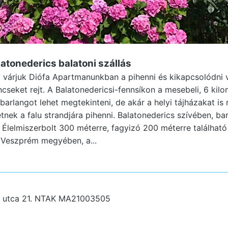
latonederics
balatoni szállás
 várjuk Diófa Apartmanunkban a pihenni és kikapcsolódni 
ncseket rejt. A Balatonedericsi-fennsíkon a mesebeli, 6 kil
langot lehet megtekinteni, de akár a helyi tájházakat is
tnek a falu strandjára pihenni. Balatonederics szívében, ba
 Élelmiszerbolt 300 méterre, fagyizó 200 méterre található
 Veszprém megyében, a...
 utca 21.
NTAK MA21003505