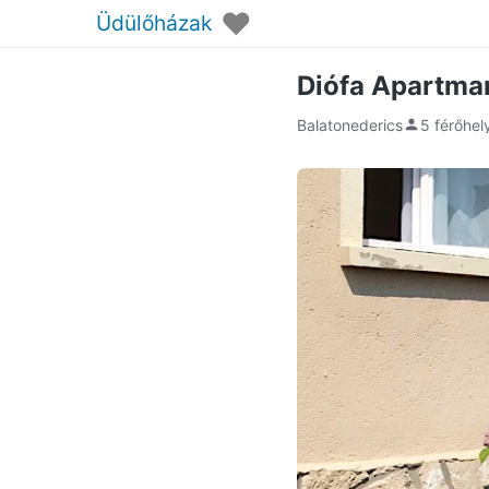
♥
Üdülőházak
Diófa Apartma
Balatonederics
5 férőhel