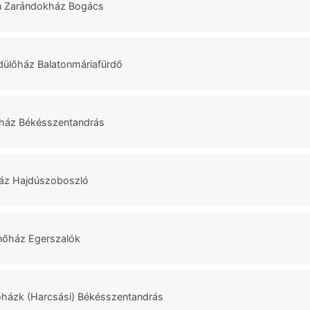
n Zarándokház Bogács
dülőház Balatonmáriafürdő
ház Békésszentandrás
ház Hajdúszoboszló
nőház Egerszalók
házk (Harcsási) Békésszentandrás