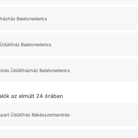
házház Balatonederics
Üdülőház Balatonederics
ámás Üdülőházház Balatonederics
alók az elmúlt 24 órában
spart Üdülőház Békésszentandrás