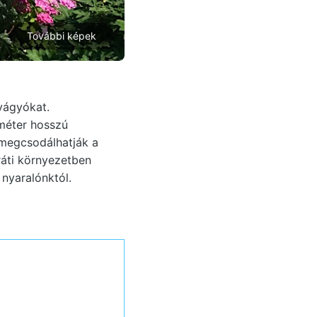
További képek
vágyókat.
ométer hosszú
 megcsodálhatják a
ráti környezetben
 nyaralónktól.