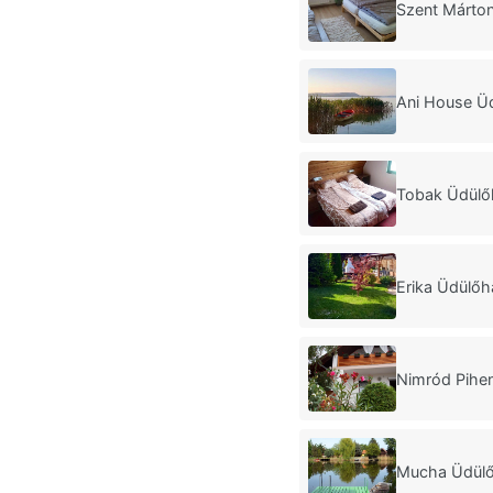
Szent Márto
Ani House Ü
Tobak Üdülő
Erika Üdülő
Nimród Pihe
Mucha Üdülő