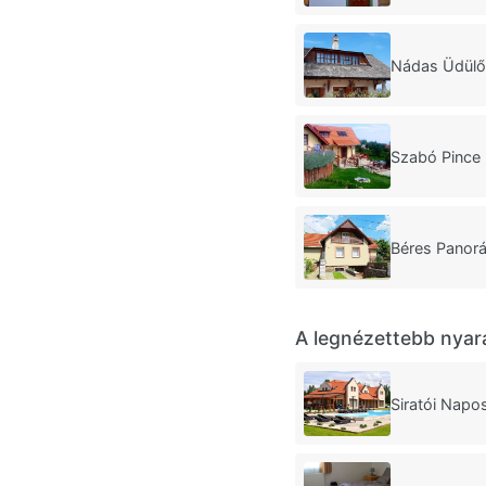
Nádas Üdülő
Szabó Pince 
Béres Panor
A legnézettebb nyar
Siratói Napo