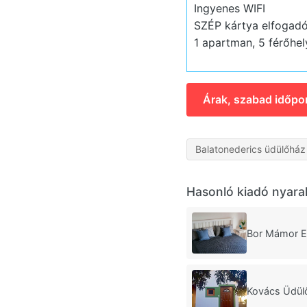
Ingyenes WIFI
SZÉP kártya elfogadó
1 apartman, 5 férőhel
Árak, szabad időpo
Balatonederics üdülőház
Hasonló kiadó nyara
Bor Mámor E
Kovács Üdül