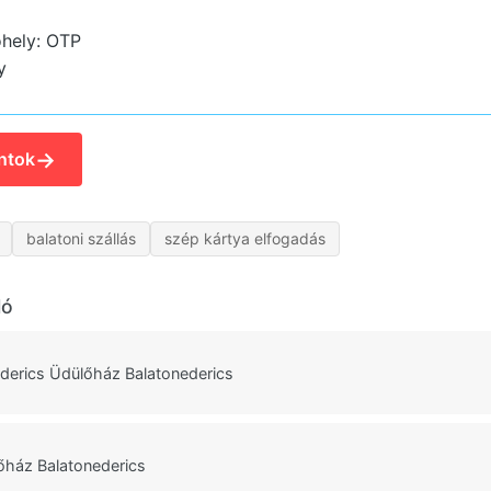
hely: OTP
y
→
ntok
balatoni szállás
szép kártya elfogadás
ló
derics Üdülőház Balatonederics
őház Balatonederics