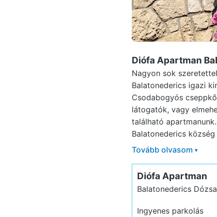
Diófa Apartman Ba
Nagyon sok szeretettel
Balatonederics igazi ki
Csodabogyós cseppkőbar
látogatók, vagy elmehe
található apartmanunk.
Balatonederics község
Tovább olvasom
▾
Diófa Apartman
Balatonederics Dózsa
Ingyenes parkolás