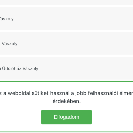
Vászoly
 Vászoly
 Üdülőház Vászoly
z a weboldal sütiket használ a jobb felhasználói élmé
polca
érdekében.
Elfogadom
© 2026
Üdülőházak