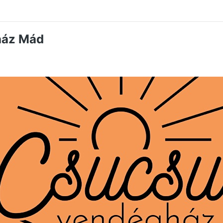
ház Mád