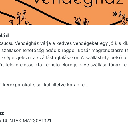
Mád
sucsu Vendégház várja a kedves vendégeket egy jó kis ki
A szálláson lehetőség adódik reggeli kosár megrendelésre (f
kséges jelezni a szállásfoglalásakor. A szálláshely belső pri
 felszereléssel (fa kérhető előre jelezve szállásadónak fel
 kerékpárokat sisakkal, illetve karaoke...
áz
a 14.
NTAK MA23081321