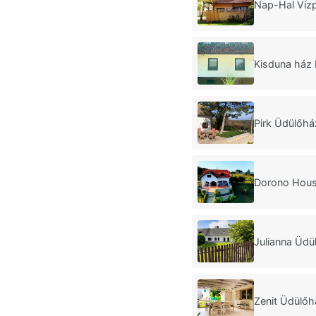
Nap-Hal Vízp
Kisduna ház
Pirk Üdülőhá
Dorono Hous
Julianna Üdü
Zenit Üdülőh