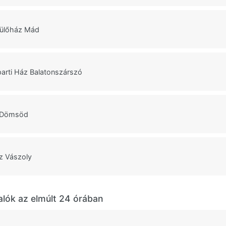
ülőház Mád
arti Ház Balatonszárszó
 Dömsöd
z Vászoly
alók az elmúlt 24 órában