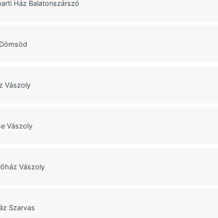
arti Ház Balatonszárszó
 Dömsöd
z Vászoly
e Vászoly
lőház Vászoly
áz Szarvas