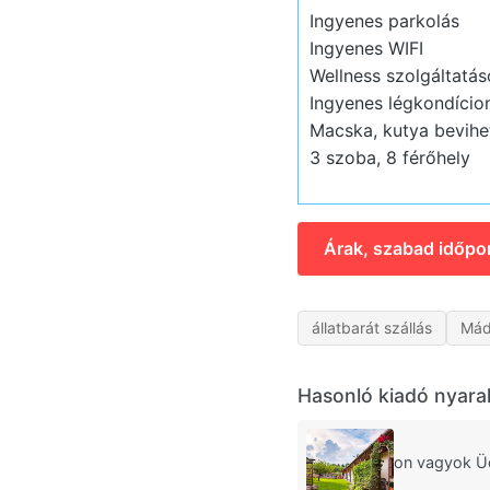
Ingyenes parkolás
Ingyenes WIFI
Wellness szolgáltatás
Ingyenes légkondício
Macska, kutya bevihet
3 szoba, 8 férőhely
Árak, szabad időpo
állatbarát szállás
Mád
Hasonló kiadó nyara
on vagyok Ü