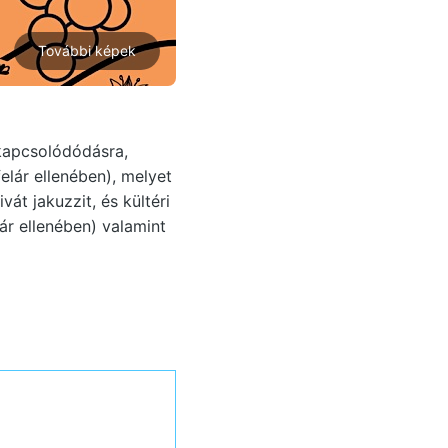
További képek
kapcsolódódásra,
elár ellenében), melyet
vát jakuzzit, és kültéri
ár ellenében) valamint