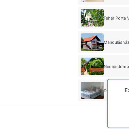
Fehér Porta 
Mandulásház
Nemesdombi
E
Duba Ház Ta