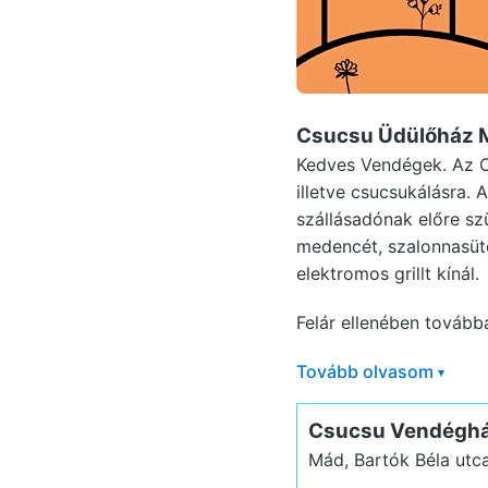
Csucsu Üdülőház 
Kedves Vendégek. Az C
illetve csucsukálásra. 
szállásadónak előre szü
medencét, szalonnasütőt
elektromos grillt kínál.
Felár ellenében továbbá
Tovább olvasom
▾
Csucsu Vendégh
Mád, Bartók Béla utc