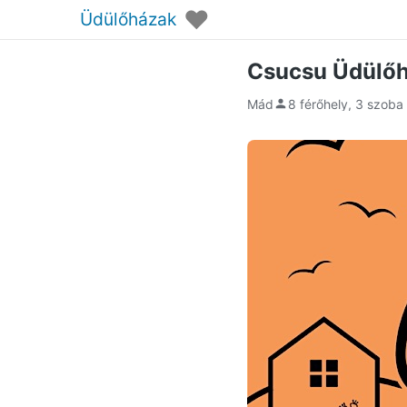
♥
Üdülőházak
Csucsu Üdülő
Mád
8 férőhely, 3 szoba