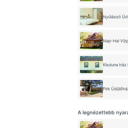
Nyúlászó Üd
Nap-Hal Vízp
Kisduna ház
Pirk Üdülőhá
A legnézettebb nyar