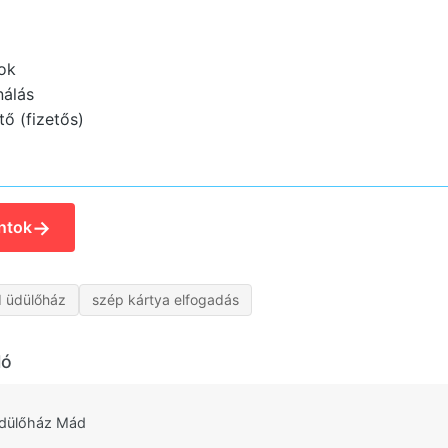
ok
nálás
ő (fizetős)
→
ntok
 üdülőház
szép kártya elfogadás
ló
dülőház Mád