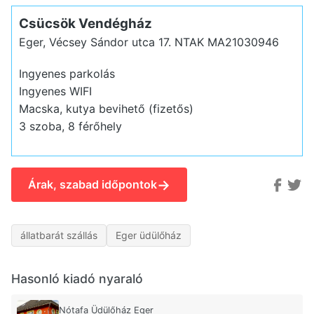
Csücsök Vendégház
Eger, Vécsey Sándor utca 17.
NTAK MA21030946
Ingyenes parkolás
Ingyenes WIFI
Macska, kutya bevihető (fizetős)
3 szoba, 8 férőhely
→
Árak, szabad időpontok
állatbarát szállás
Eger üdülőház
Hasonló kiadó nyaraló
Nótafa Üdülőház Eger