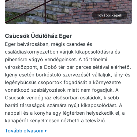
További képek
Csücsök Üdülőház Eger
Eger belvárosában, mégis csendes és
családiaskörnyezetben várjuk kikapcsolódásra és
pihenésre vágyó vendégeinket. A történelmi
városközpont, a Dobó tér pár perces sétával elérhető.
Igény esetén borkóstoló szervezését vállaljuk, lány-és
legénybúcsús csoportok fogadását a környezetre
vonatkozó szabályozások miatt nem fogadjuk. A
Csücsök vendégház elsősorban családok, kisebb
baráti társaságok számára nyújt kikapcsolódást. A
nappali és a konyha egy légtérben helyezkedik el, a
kanapéról kényelmesen nézhető a televízió....
Tovább olvasom
▾