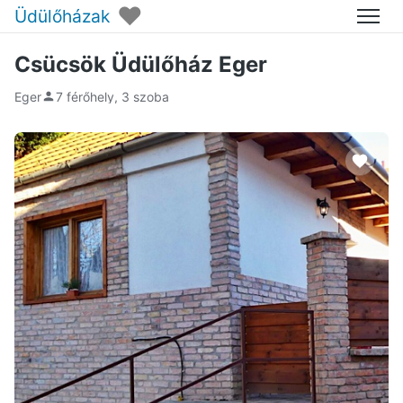
♥
Üdülőházak
Menü
Csücsök Üdülőház Eger
Eger
7 férőhely, 3 szoba