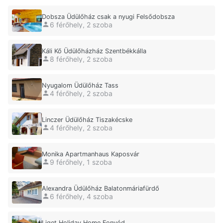
Dobsza Üdülőház csak a nyugi Felsődobsza
6 férőhely, 2 szoba
Káli Kő Üdülőházház Szentbékkálla
8 férőhely, 2 szoba
Nyugalom Üdülőház Tass
4 férőhely, 2 szoba
Linczer Üdülőház Tiszakécske
4 férőhely, 2 szoba
Monika Apartmanhaus Kaposvár
9 férőhely, 1 szoba
Alexandra Üdülőház Balatonmáriafürdő
6 férőhely, 4 szoba
Liget Holiday Home Fonyód