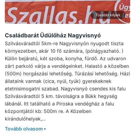
További képek
Családbarát Üdülőház Nagyvisnyó
Szilvásváradtól 5km-re Nagyvisnyón nyugodt tiszta
környezetben, akár 10 fő számára, (pótágyazható. )
Külön bejáratú, két szoba, konyha, fürdő. Az udvaron
zárt parkoló várja a vendégeinket. Halastó a közelben
(500m) horgászási lehetőség. Túrázási lehetőség. Házi
állataink vannak (cica, nyúl, tyúk) gyerekeknek
etetnisimogatni szabad. Nagyvisnyó csendes kis falu
Szilvásváradtól 5 km. távolságra a Bükk hegység
lábánál. Itt tatálható a Piroska vendégház a falu
központjától kb: 500m re. A Közelben
kirándulóhelyek,...
Tovább olvasom
▾