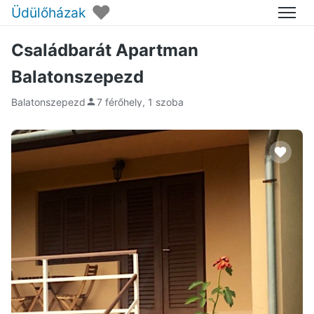
♥
Üdülőházak
Menü
Családbarát Apartman
Balatonszepezd
Balatonszepezd
7 férőhely, 1 szoba