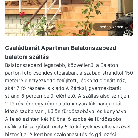
További képek
Családbarát Apartman Balatonszepezd
balatoni szállás
Balatonszepezd legszebb, közvetlenül a Balaton
parton futó csendes utcájában, a szabad strandtól 150
méterre elhelyezkedő felújított, légkondicionált ház,
akár 7 fő részére is kiadó.A Zánkai, gyermekbarát
strand 5 percen belül elérhető. A szállás alsó szintjén
2 fő részére egy régi balatoni nyaralók hangulatát
idéző szoba van , külön fürdőszobával és konyhával.
A felső szinten két különálló szoba és fürdőszoba
nyílik a társalgóból, mely 5 fő kényelmes elhelyezését
biztosítja. A kertben szalonnasütés és grillezési...