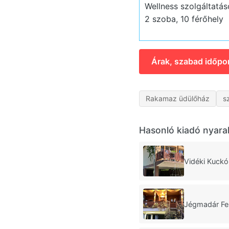
Wellness szolgáltatás
2 szoba, 10 férőhely
Árak, szabad időpo
Rakamaz üdülőház
s
Hasonló kiadó nyara
Vidéki Kuck
Jégmadár Fe