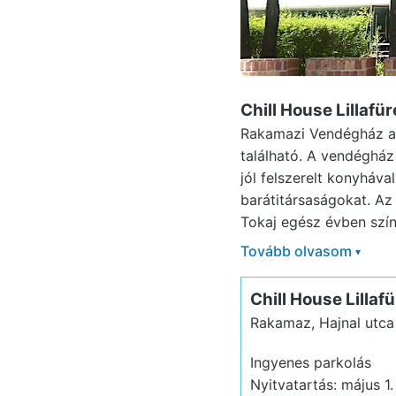
Chill House Lillaf
Rakamazi Vendégház az
található. A vendégház
jól felszerelt konyháva
barátitársaságokat. Az 
Tokaj egész évben színe
Tovább olvasom
▾
Chill House Lillaf
Rakamaz, Hajnal utca
Ingyenes parkolás
Nyitvatartás: május 1