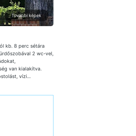
További képek
l kb. 8 perc sétára
fürdőszobával 2 wc-vel,
ádokat,
ség van kialakítva.
olást, vízi...