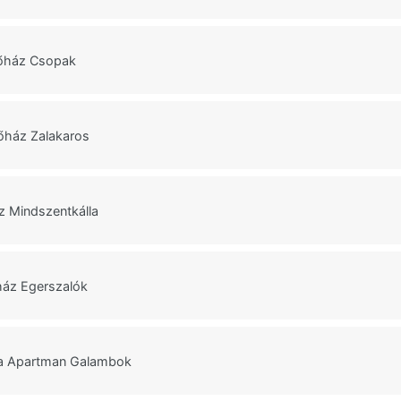
őház Csopak
őház Zalakaros
z Mindszentkálla
ház Egerszalók
a Apartman Galambok