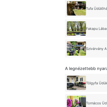
Tufa Üdülőh
Fakapu Láb
Szivárvány 
A legnézettebb nyar
Tölgyfa Üdül
Tornácos Üd