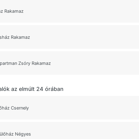
áz Rakamaz
asház Rakamaz
Apartman Zsóry Rakamaz
alók az elmúlt 24 órában
őház Csernely
ülőház Négyes