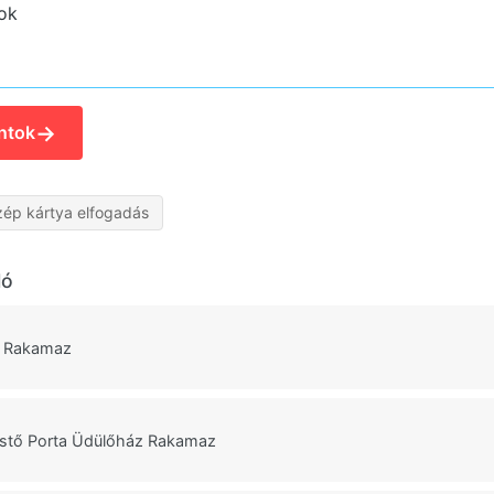
ok
→
ntok
zép kártya elfogadás
ló
ó Rakamaz
stő Porta Üdülőház Rakamaz