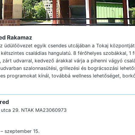
üred Rakamaz
 üdülőövezet egyik csendes utcájában a Tokaj központjátó
 kétszintes családias hangulatú. 8 férőhelyes szobákkal, 1 
l, zárt udvarral, kedvező árakkal várja a pihenni vágyó csal
udvarban szalonnasütési, grillezési és bográcsozási lehető
s programokat kínál, továbbá wellness lehetőséget, borkóst
üred
 utca 29.
NTAK MA23060973
. – szeptember 15.