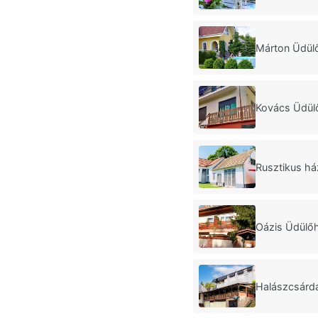
Márton Üdül
Kovács Üdül
Rusztikus há
Oázis Üdülő
Halászcsárd