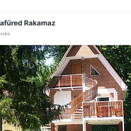
llafüred Rakamaz
 szoba