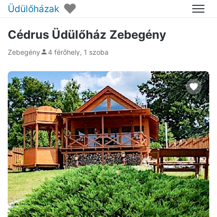
♥
Üdülőházak
Menü
Cédrus Üdülőház Zebegény
Zebegény
4 férőhely, 1 szoba