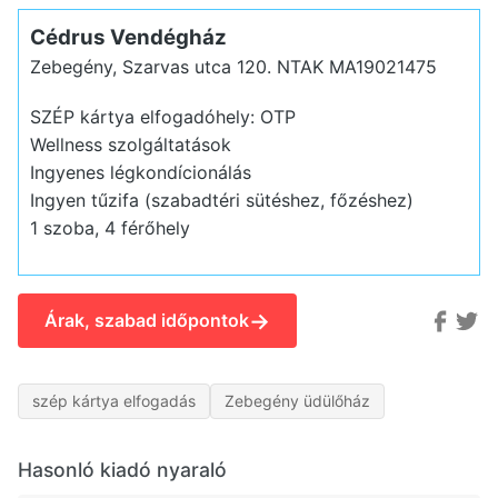
Cédrus Vendégház
Zebegény, Szarvas utca 120.
NTAK MA19021475
SZÉP kártya elfogadóhely: OTP
Wellness szolgáltatások
Ingyenes légkondícionálás
Ingyen tűzifa (szabadtéri sütéshez, főzéshez)
1 szoba, 4 férőhely
→
Árak, szabad időpontok
szép kártya elfogadás
Zebegény üdülőház
Hasonló kiadó nyaraló