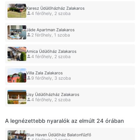
Karesz Üdülőházház Zalakaros
4 férőhely, 2 szoba
Jáde Apartman Zalakaros
2 férőhely, 1 szoba
Amica Üdülőház Zalakaros
4 férőhely, 2 szoba
Villa Zala Zalakaros
9 férőhely, 3 szoba
Lisy Üdülőházház Zalakaros
4 férőhely, 2 szoba
A legnézettebb nyaralók az elmúlt 24 órában
Blue Haven Üdülőház Balatonfűzfő
4 férőhely, 2 szoba