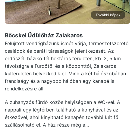
További képek
Bőcskei Üdülőház Zalakaros
Felújított vendégházunk ismét várja, természetszerető
családok és baráti társaságok jelentkezését. Az
erdőszéli házikó fél hektáros területen, kb. 2, 5 km
távolságra a Fürdőtől és a központtól, Zalakaros
külterületén helyezkedik el. Mind a két hálószobában
franciaágy és a nagyobb hálóban egy kanapé is
rendelkezésre áll.
A zuhanyzós fürdő közös helyiségben a WC-vel. A
nappali egy légtérben található a konyhával és az
étkezővel, ahol kinyitható kanapén további két fő
szállásolható el. A ház része még a...