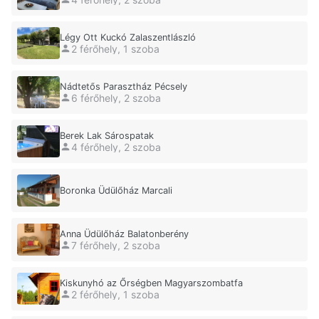
Légy Ott Kuckó Zalaszentlászló
2 férőhely, 1 szoba
Nádtetős Parasztház Pécsely
6 férőhely, 2 szoba
Berek Lak Sárospatak
4 férőhely, 2 szoba
Boronka Üdülőház Marcali
Anna Üdülőház Balatonberény
7 férőhely, 2 szoba
Kiskunyhó az Őrségben Magyarszombatfa
2 férőhely, 1 szoba