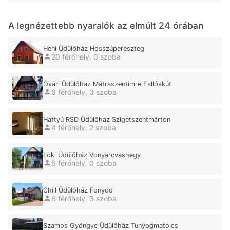
A legnézettebb nyaralók az elmúlt 24 órában
Heni Üdülőház Hosszúpereszteg
20 férőhely, 0 szoba
Óvári Üdülőház Mátraszentimre Fallóskút
6 férőhely, 3 szoba
Hattyú RSD Üdülőház Szigetszentmárton
4 férőhely, 2 szoba
Lóki Üdülőház Vonyarcvashegy
6 férőhely, 0 szoba
Chill Üdülőház Fonyód
6 férőhely, 3 szoba
Szamos Gyöngye Üdülőház Tunyogmatolcs