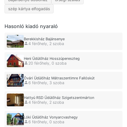
szép kártya elfogadás
Hasonló kiadó nyaraló
Berekkisház Bajánsenye
4 férőhely, 2 szoba
Heni Üdülőház Hosszúpereszteg
20 férőhely, 0 szoba
Óvári Üdülőház Mátraszentimre Fallóskút
6 férőhely, 3 szoba
Hattyú RSD Üdülőház Szigetszentmárton
4 férőhely, 2 szoba
Lóki Üdülőház Vonyarcvashegy
6 férőhely, 0 szoba