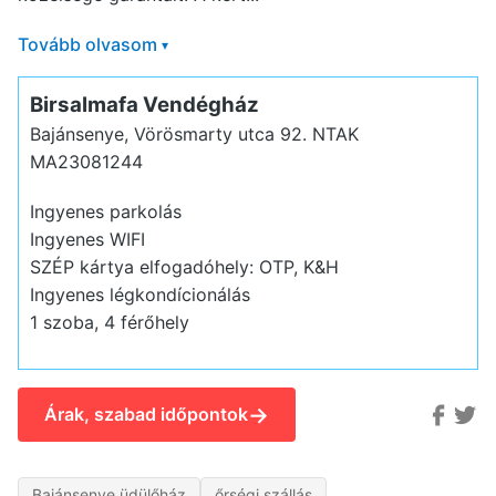
Tovább olvasom
▾
Birsalmafa Vendégház
Bajánsenye, Vörösmarty utca 92.
NTAK
MA23081244
Ingyenes parkolás
Ingyenes WIFI
SZÉP kártya elfogadóhely: OTP, K&H
Ingyenes légkondícionálás
1 szoba, 4 férőhely
→
Árak, szabad időpontok
Bajánsenye üdülőház
őrségi szállás