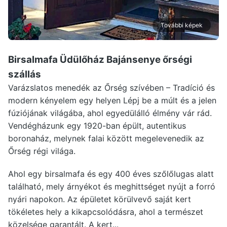
További képek
Birsalmafa Üdülőház Bajánsenye
őrségi
szállás
Varázslatos menedék az Őrség szívében – Tradíció és
modern kényelem egy helyen Lépj be a múlt és a jelen
fúziójának világába, ahol egyedülálló élmény vár rád.
Vendégházunk egy 1920-ban épült, autentikus
boronaház, melynek falai között megelevenedik az
Őrség régi világa.
Ahol egy birsalmafa és egy 400 éves szőlőlugas alatt
található, mely árnyékot és meghittséget nyújt a forró
nyári napokon. Az épületet körülvevő saját kert
tökéletes hely a kikapcsolódásra, ahol a természet
közelsége garantált. A kert...