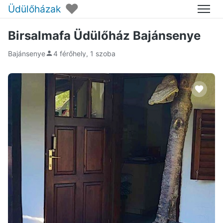
♥
Üdülőházak
Menü
Birsalmafa Üdülőház Bajánsenye
Bajánsenye
4 férőhely, 1 szoba