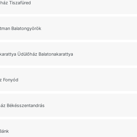
ház Tiszafüred
tman Balatongyörök
arattya Üdülőház Balatonakarattya
z Fonyód
ház Békésszentandrás
Bánk