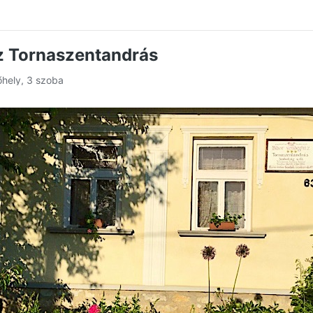
z Tornaszentandrás
őhely, 3 szoba