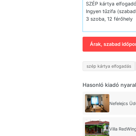
SZÉP kártya elfogadó
Ingyen tűzifa (szabad
3 szoba, 12 férőhely
Árak, szabad időpo
szép kártya elfogadás
Hasonló kiadó nyara
Nefelejcs Üd
Villa RedWin