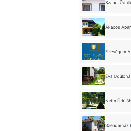
Szandi Üdülő
Akácos Apar
Feleségem Ak
Éva Üdülőhá
Netta Üdülő
Szenderház 