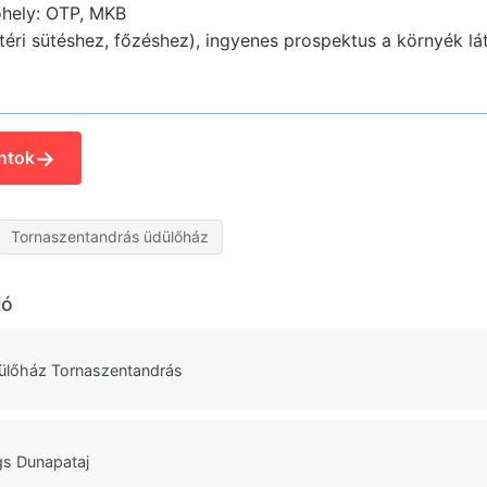
hely: OTP, MKB
téri sütéshez, főzéshez), ingyenes prospektus a környék lát
→
ntok
Tornaszentandrás üdülőház
ló
ülőház Tornaszentandrás
gs Dunapataj