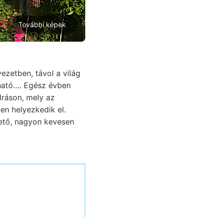
További képek
ezetben, távol a világ
lható…. Egész évben
ráson, mely az
en helyezkedik el.
ető, nagyon kevesen