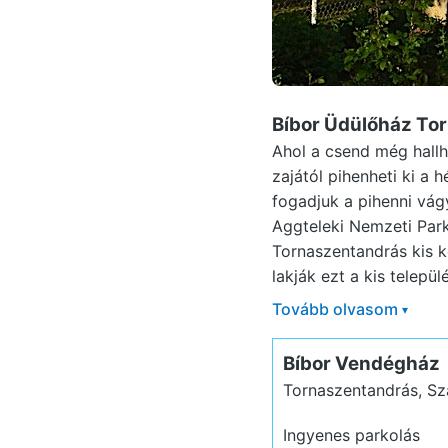
Bíbor Üdülőház To
Ahol a csend még hallh
zajától pihenheti ki a
fogadjuk a pihenni vá
Aggteleki Nemzeti Park
Tornaszentandrás kis 
lakják ezt a kis települé
Tovább olvasom
▾
Bíbor Vendégház
Tornaszentandrás, S
Ingyenes parkolás