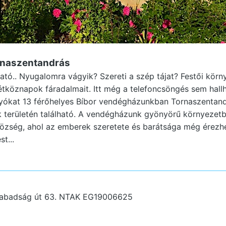
rnaszentandrás
ató.. Nyugalomra vágyik? Szereti a szép tájat? Festői körny
 hétköznapok fáradalmait. Itt még a telefoncsöngés sem hal
gyókat 13 férőhelyes Bíbor vendégházunkban Tornaszentand
 területén található. A vendégházunk gyönyörű környezetb
község, ahol az emberek szeretete és barátsága még érezh
st...
zabadság út 63.
NTAK EG19006625