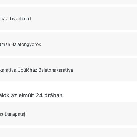
ház Tiszafüred
tman Balatongyörök
arattya Üdülőház Balatonakarattya
alók az elmúlt 24 órában
gs Dunapataj