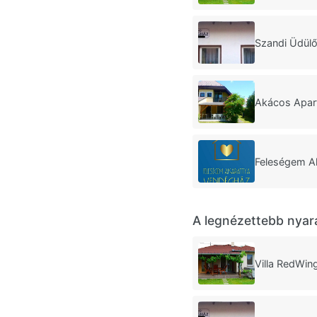
Szandi Üdülő
Akácos Apar
Feleségem Ak
A legnézettebb nyar
Villa RedWin