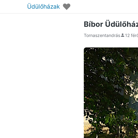
♥
Üdülőházak
Bíbor Üdülőhá
Tornaszentandrás
12 fér