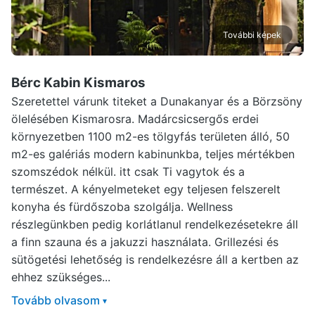
További képek
Bérc Kabin Kismaros
Szeretettel várunk titeket a Dunakanyar és a Börzsöny
ölelésében Kismarosra. Madárcsicsergős erdei
környezetben 1100 m2-es tölgyfás területen álló, 50
m2-es galériás modern kabinunkba, teljes mértékben
szomszédok nélkül. itt csak Ti vagytok és a
természet. A kényelmeteket egy teljesen felszerelt
konyha és fürdőszoba szolgálja. Wellness
részlegünkben pedig korlátlanul rendelkezésetekre áll
a finn szauna és a jakuzzi használata. Grillezési és
sütögetési lehetőség is rendelkezésre áll a kertben az
ehhez szükséges...
Tovább olvasom
▾