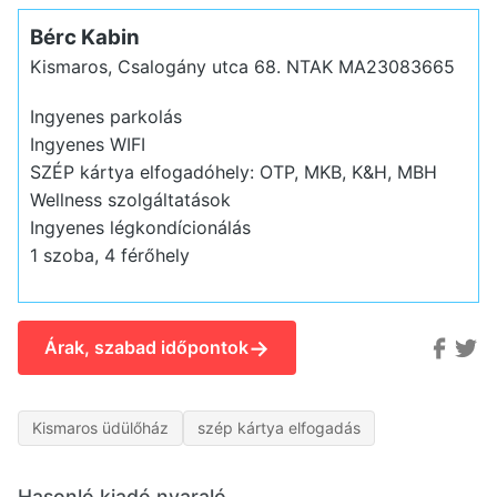
Bérc Kabin
Kismaros, Csalogány utca 68.
NTAK MA23083665
Ingyenes parkolás
Ingyenes WIFI
SZÉP kártya elfogadóhely: OTP, MKB, K&H, MBH
Wellness szolgáltatások
Ingyenes légkondícionálás
1 szoba, 4 férőhely
→
Árak, szabad időpontok
Kismaros üdülőház
szép kártya elfogadás
Hasonló kiadó nyaraló