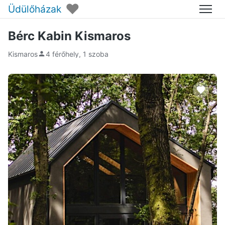
♥
Üdülőházak
Menü
Bérc Kabin Kismaros
Kismaros
4 férőhely, 1 szoba