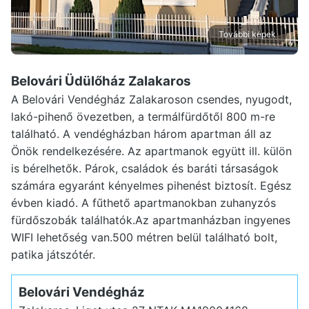
További képek
Belovári Üdülőház Zalakaros
A Belovári Vendégház Zalakaroson csendes, nyugodt,
lakó-pihenő övezetben, a termálfürdőtől 800 m-re
található. A vendégházban három apartman áll az
Önök rendelkezésére. Az apartmanok együtt ill. külön
is bérelhetők. Párok, családok és baráti társaságok
számára egyaránt kényelmes pihenést biztosít. Egész
évben kiadó. A fűthető apartmanokban zuhanyzós
fürdőszobák találhatók.Az apartmanházban ingyenes
WIFI lehetőség van.500 métren belül található bolt,
patika játszótér.
Belovári Vendégház