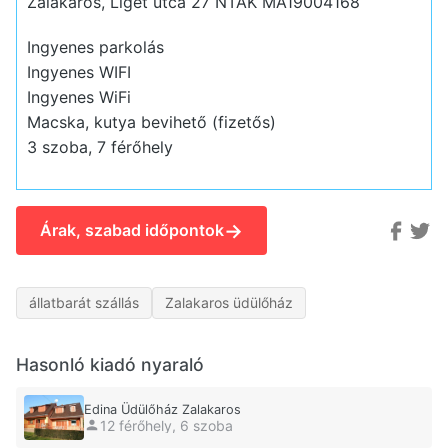
Zalakaros, Liget utca 27
NTAK MA19004168
Ingyenes parkolás
Ingyenes WIFI
Ingyenes WiFi
Macska, kutya bevihető (fizetős)
3 szoba, 7 férőhely
→
Árak, szabad időpontok
állatbarát szállás
Zalakaros üdülőház
Hasonló kiadó nyaraló
Edina Üdülőház Zalakaros
12 férőhely, 6 szoba