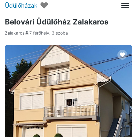
♥
Üdülőházak
Menü
Belovári Üdülőház Zalakaros
Zalakaros
7 férőhely, 3 szoba