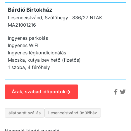
Bárdió Birtokház
Lesenceistvánd, Szőlőhegy . 836/27
NTAK
MA21001216
Ingyenes parkolás
Ingyenes WIFI
Ingyenes légkondícionálás
Macska, kutya bevihető (fizetős)
1 szoba, 4 férőhely
→
Árak, szabad időpontok
állatbarát szállás
Lesenceistvánd üdülőház
Hasonló kiadó nyaraló