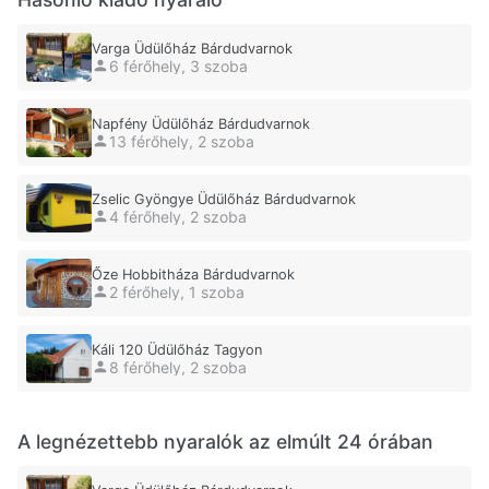
Varga Üdülőház Bárdudvarnok
6 férőhely, 3 szoba
Napfény Üdülőház Bárdudvarnok
13 férőhely, 2 szoba
Zselic Gyöngye Üdülőház Bárdudvarnok
4 férőhely, 2 szoba
Őze Hobbitháza Bárdudvarnok
2 férőhely, 1 szoba
Káli 120 Üdülőház Tagyon
8 férőhely, 2 szoba
A legnézettebb nyaralók az elmúlt 24 órában