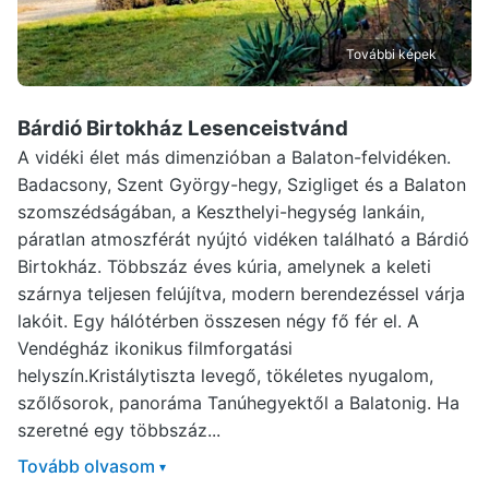
További képek
Bárdió Birtokház Lesenceistvánd
A vidéki élet más dimenzióban a Balaton-felvidéken.
Badacsony, Szent György-hegy, Szigliget és a Balaton
szomszédságában, a Keszthelyi-hegység lankáin,
páratlan atmoszférát nyújtó vidéken található a Bárdió
Birtokház. Többszáz éves kúria, amelynek a keleti
szárnya teljesen felújítva, modern berendezéssel várja
lakóit. Egy hálótérben összesen négy fő fér el. A
Vendégház ikonikus filmforgatási
helyszín.Kristálytiszta levegő, tökéletes nyugalom,
szőlősorok, panoráma Tanúhegyektől a Balatonig. Ha
szeretné egy többszáz...
Tovább olvasom
▾