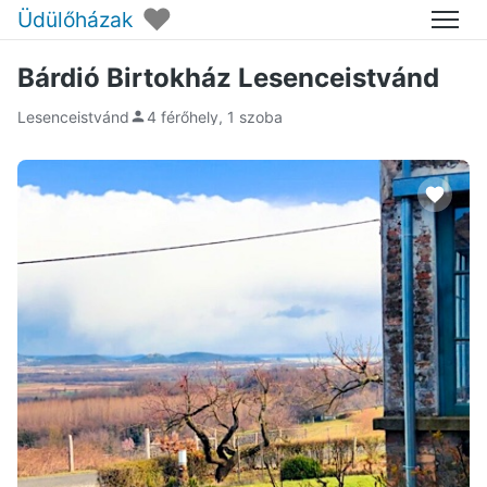
♥
Üdülőházak
Menü
Bárdió Birtokház Lesenceistvánd
Lesenceistvánd
4 férőhely, 1 szoba