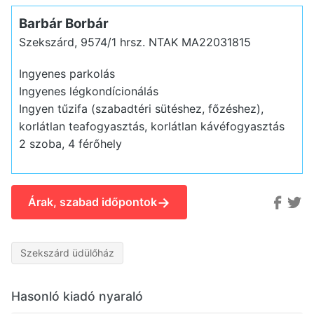
Barbár Borbár
Szekszárd, 9574/1 hrsz.
NTAK MA22031815
Ingyenes parkolás
Ingyenes légkondícionálás
Ingyen tűzifa (szabadtéri sütéshez, főzéshez),
korlátlan teafogyasztás, korlátlan kávéfogyasztás
2 szoba, 4 férőhely
→
Árak, szabad időpontok
Szekszárd üdülőház
Hasonló kiadó nyaraló