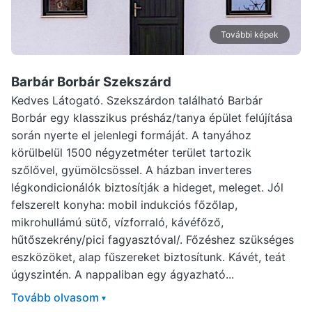
További képek
Barbár Borbár Szekszárd
Kedves Látogató. Szekszárdon található Barbár
Borbár egy klasszikus présház/tanya épület felújítása
során nyerte el jelenlegi formáját. A tanyához
körülbelül 1500 négyzetméter terület tartozik
szőlővel, gyümölcsössel. A házban inverteres
légkondicionálók biztosítják a hideget, meleget. Jól
felszerelt konyha: mobil indukciós főzőlap,
mikrohullámú sütő, vízforraló, kávéfőző,
hűtőszekrény/pici fagyasztóval/. Főzéshez szükséges
eszközöket, alap fűszereket biztosítunk. Kávét, teát
úgyszintén. A nappaliban egy ágyazható...
Tovább olvasom
▾