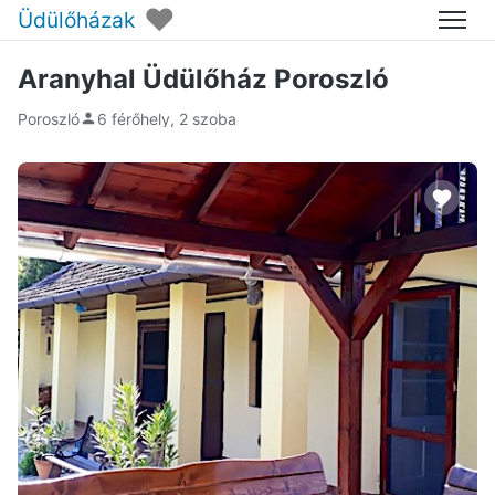
♥
Üdülőházak
Menü
Aranyhal Üdülőház Poroszló
Poroszló
6 férőhely, 2 szoba