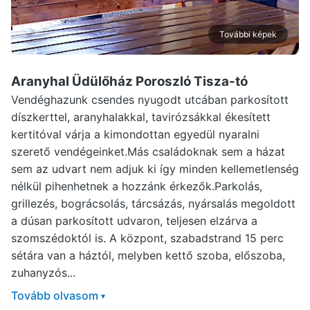
További képek
Aranyhal Üdülőház Poroszló
Tisza-tó
Vendéghazunk csendes nyugodt utcában parkosított
díszkerttel, aranyhalakkal, tavirózsákkal ékesített
kertitóval várja a kimondottan egyedül nyaralni
szerető vendégeinket.Más családoknak sem a házat
sem az udvart nem adjuk ki így minden kellemetlenség
nélkül pihenhetnek a hozzánk érkezők.Parkolás,
grillezés, bográcsolás, tárcsázás, nyársalás megoldott
a dúsan parkosított udvaron, teljesen elzárva a
szomszédoktól is. A központ, szabadstrand 15 perc
sétára van a háztól, melyben kettő szoba, előszoba,
zuhanyzós...
Tovább olvasom
▾