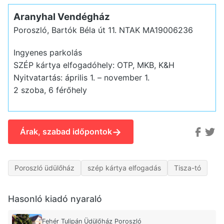
Aranyhal Vendégház
Poroszló, Bartók Béla út 11.
NTAK MA19006236
Ingyenes parkolás
SZÉP kártya elfogadóhely: OTP, MKB, K&H
Nyitvatartás: április 1. – november 1.
2 szoba, 6 férőhely
→
Árak, szabad időpontok
Poroszló üdülőház
szép kártya elfogadás
Tisza-tó
Hasonló kiadó nyaraló
Fehér Tulipán Üdülőház Poroszló