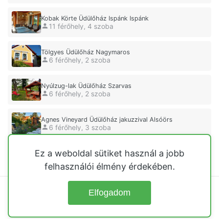
Kobak Körte Üdülőház Ispánk Ispánk
11 férőhely, 4 szoba
Tölgyes Üdülőház Nagymaros
6 férőhely, 2 szoba
Nyúlzug-lak Üdülőház Szarvas
6 férőhely, 2 szoba
Agnes Vineyard Üdülőház jakuzzival Alsóörs
6 férőhely, 3 szoba
Ez a weboldal sütiket használ a jobb
MiaMálna Üdülőház Szarvas
9 férőhely, 3 szoba
felhasználói élmény érdekében.
Elfogadom
© 2026
Üdülőházak