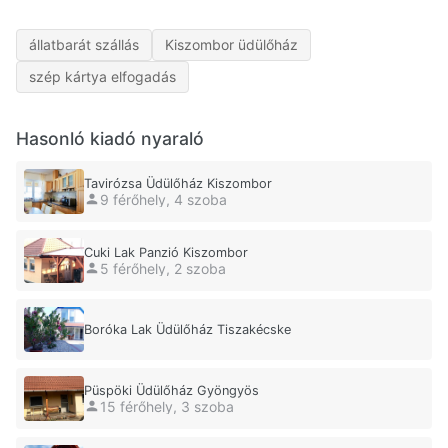
állatbarát szállás
Kiszombor üdülőház
szép kártya elfogadás
Hasonló kiadó nyaraló
Tavirózsa Üdülőház Kiszombor
9 férőhely, 4 szoba
Cuki Lak Panzió Kiszombor
5 férőhely, 2 szoba
Boróka Lak Üdülőház Tiszakécske
Püspöki Üdülőház Gyöngyös
15 férőhely, 3 szoba