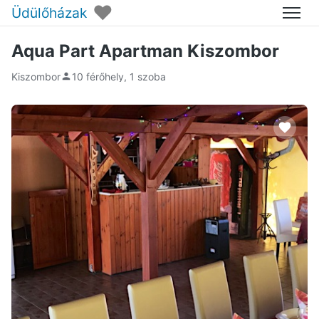
♥
Üdülőházak
Menü
Aqua Part Apartman Kiszombor
Kiszombor
10 férőhely, 1 szoba