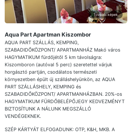
További képek
Aqua Part Apartman Kiszombor
AQUA PART SZÁLLÁS, KEMPING,
SZABADIDŐKÖZPONT/ APARTMANHÁZ Makó város
HAGYMATIKUM fürdőjétől 5 km távolságra:
Kiszomboron (autóval 5 perc) szeretettel várjuk
horgásztó partján, csodálatos természeti
környezetben épült új szálláshelyünkön, az AQUA
PART SZÁLLÁSHELY, KEMPING és
SZABADIDŐKÖZPONT/ APARTMANHÁZBAN. 20%-os
HAGYMATIKUM FÜRDŐBELÉPŐJEGY KEDVEZMÉNYT
BIZTOSÍTUNK A NÁLUNK MEGSZÁLLÓ
VENDÉGEKNEK.
SZÉP KÁRTYÁT ELFOGADUNK: OTP, K&H, MKB. A