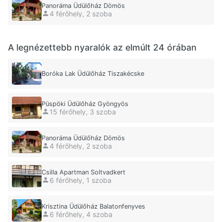
Panoráma Üdülőház Dömös
4 férőhely, 2 szoba
A legnézettebb nyaralók az elmúlt 24 órában
Boróka Lak Üdülőház Tiszakécske
Püspöki Üdülőház Gyöngyös
15 férőhely, 3 szoba
Panoráma Üdülőház Dömös
4 férőhely, 2 szoba
Csilla Apartman Soltvadkert
6 férőhely, 1 szoba
Krisztina Üdülőház Balatonfenyves
6 férőhely, 4 szoba