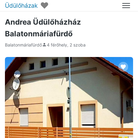
♥
Üdülőházak
Menü
Andrea Üdülőházház
Balatonmáriafürdő
Balatonmáriafürdő
4 férőhely, 2 szoba