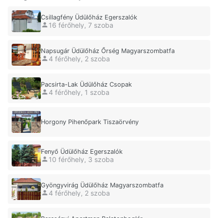
Csillagfény Üdülőház Egerszalók
16 férőhely, 7 szoba
Napsugár Üdülőház Őrség Magyarszombatfa
4 férőhely, 2 szoba
Pacsirta-Lak Üdülőház Csopak
4 férőhely, 1 szoba
Horgony Pihenőpark Tiszaörvény
Fenyő Üdülőház Egerszalók
10 férőhely, 3 szoba
Gyöngyvirág Üdülőház Magyarszombatfa
4 férőhely, 2 szoba