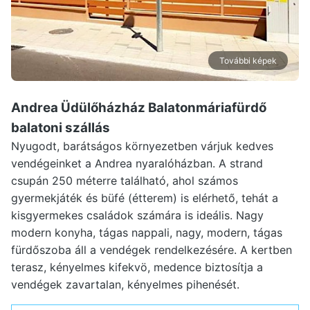
További képek
Andrea Üdülőházház Balatonmáriafürdő
balatoni szállás
Nyugodt, barátságos környezetben várjuk kedves
vendégeinket a Andrea nyaralóházban. A strand
csupán 250 méterre található, ahol számos
gyermekjáték és büfé (étterem) is elérhető, tehát a
kisgyermekes családok számára is ideális. Nagy
modern konyha, tágas nappali, nagy, modern, tágas
fürdőszoba áll a vendégek rendelkezésére. A kertben
terasz, kényelmes kifekvö, medence biztosítja a
vendégek zavartalan, kényelmes pihenését.