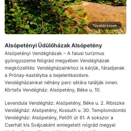
További képek
Alsópetényi Üdülőházak Alsópetény
Alsópetényi Vendégházak – A falusi turizmus
gyöngyszeme Nógrád megyében Vendégházak
megközelítés: Vendégházainkhoz is kérjük, fáradjanak
a Prónay-kastélyba a bejelentkezésre.
Vendégházainkat néhány perc sétára találják innen.
Körtefa Vendégház: Alsópetény, Béke u. 10.
Levendula Vendégház: Alsópetény, Béke u. 2. Ribiszke
Vendégház: Alsópetény, Kossuth u. 30. Templomdombi
Vendégház: Alsópetény, Petőfi út 61. A sokszor a
Cserhát kis Svájcaként emlegetett nógrád megyei