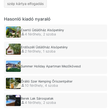
szép kártya elfogadás
Hasonló kiadó nyaraló
Csertó Üdülőház Alsópetény
4 férőhely, 2 szoba
Erdőszéli Üdülőház Alsópetény
2 férőhely, 1 szoba
Summer Holiday Apartman Mezőkövesd
Őrálló Szer Kemping Őriszentpéter
10 férőhely, 4 szoba
Berek Lak Sárospatak
4 férőhely, 2 szoba