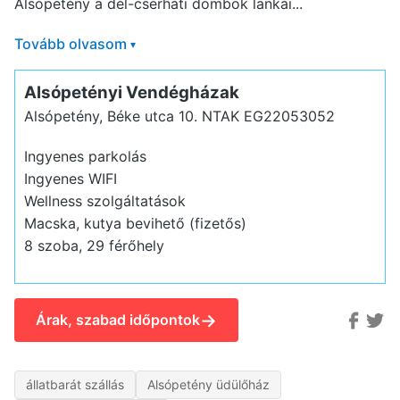
Alsópetény a dél-cserháti dombok lankái...
Tovább olvasom
▾
Alsópetényi Vendégházak
Alsópetény, Béke utca 10.
NTAK EG22053052
Ingyenes parkolás
Ingyenes WIFI
Wellness szolgáltatások
Macska, kutya bevihető (fizetős)
8 szoba, 29 férőhely
→
Árak, szabad időpontok
állatbarát szállás
Alsópetény üdülőház