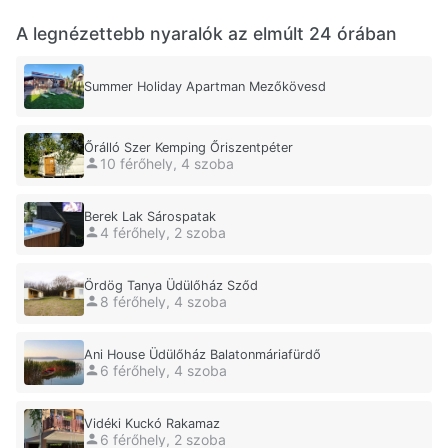
A legnézettebb nyaralók az elmúlt 24 órában
Summer Holiday Apartman Mezőkövesd
Őrálló Szer Kemping Őriszentpéter
10 férőhely, 4 szoba
Berek Lak Sárospatak
4 férőhely, 2 szoba
Ördög Tanya Üdülőház Sződ
8 férőhely, 4 szoba
Ani House Üdülőház Balatonmáriafürdő
6 férőhely, 4 szoba
Vidéki Kuckó Rakamaz
6 férőhely, 2 szoba