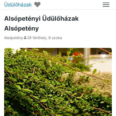
♥
Üdülőházak
Menü
Alsópetényi Üdülőházak
Alsópetény
Alsópetény
29 férőhely, 8 szoba