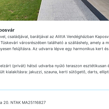
aposvár
ével, családjával, barátjával az AlittA Vendégházban Kapos
 Tüskevári városrészében található a szálláshely, amely a m
nyesen felújításra. Az udvarra lépve egy harmonikus kert és
elzárt (privát) hátsó udvarba nyúló teraszon esztétikusan é
t kialakításra: jakuzzi, szauna, kerti sütögető, darts, ellipti
ca 20.
NTAK MA25116827