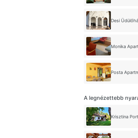
Desi Üdülőh
Monika Apar
Posta Apart
A legnézettebb nyar
Krisztina P