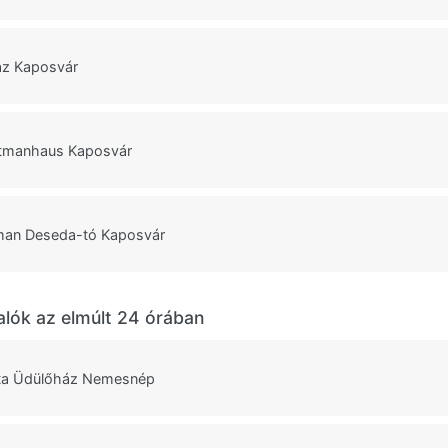
áz Kaposvár
tmanhaus Kaposvár
man Deseda-tó Kaposvár
alók az elmúlt 24 órában
orta Üdülőház Nemesnép