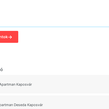
→
ntok
ló
Apartman Kaposvár
partman Deseda Kaposvár