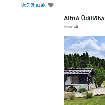
♥
Üdülőházak
AlittA Üdülőh
Kaposvár