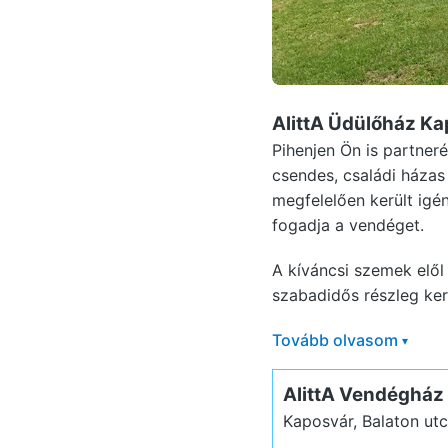
AlittA Üdülőház K
Pihenjen Ön is partner
csendes, családi házas
megfelelően került igé
fogadja a vendéget.
A kíváncsi szemek elől 
szabadidős részleg kerül
Tovább olvasom
▾
AlittA Vendégház
Kaposvár, Balaton ut