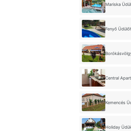
Mariska Üdü
Fenyő Üdülő
Borókásvölg
Central Apar
Kemencés Ü
Holiday Üdü