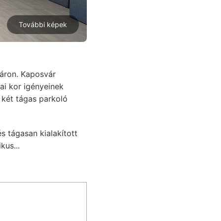
További képek
váron. Kaposvár
ai kor igényeinek
 két tágas parkoló
s tágasan kialakított
kus...