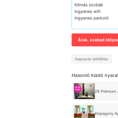
Klímás szobák
Ingyenes wifi
Ingyenes parkoló
Árak, szabad időpo
Kaposvár üdülőház
Hasonló kiadó nyara
Z8 Prémium 
Kispagony A