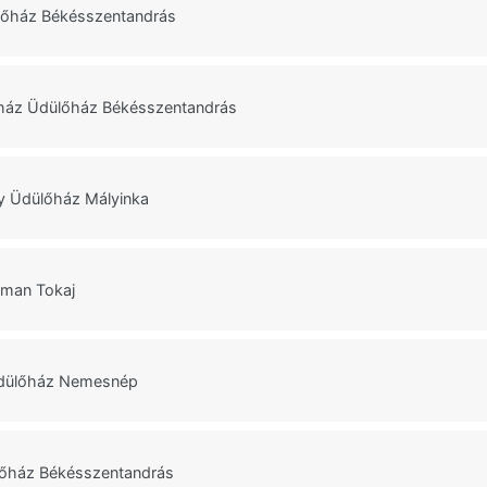
lőház Békésszentandrás
ház Üdülőház Békésszentandrás
y Üdülőház Mályinka
tman Tokaj
dülőház Nemesnép
lőház Békésszentandrás