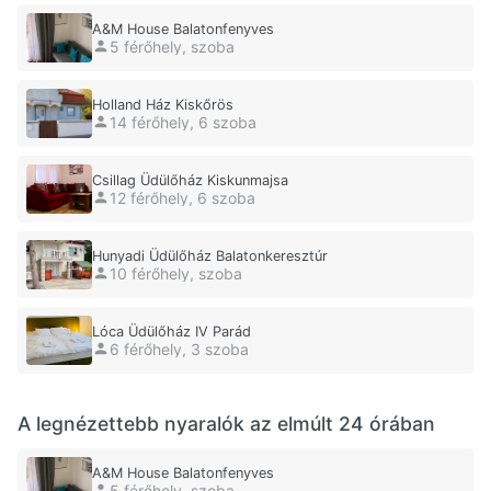
A&M House Balatonfenyves
5 férőhely, szoba
Holland Ház Kiskőrös
14 férőhely, 6 szoba
Csillag Üdülőház Kiskunmajsa
12 férőhely, 6 szoba
Hunyadi Üdülőház Balatonkeresztúr
10 férőhely, szoba
Lóca Üdülőház IV Parád
6 férőhely, 3 szoba
A legnézettebb nyaralók az elmúlt 24 órában
A&M House Balatonfenyves
5 férőhely, szoba