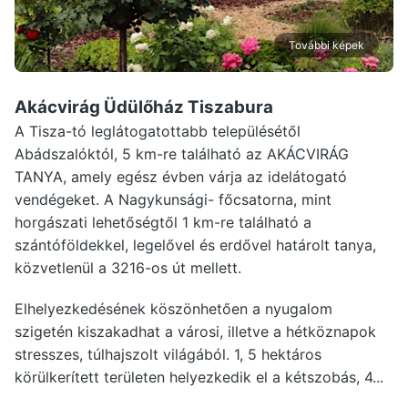
További képek
Akácvirág Üdülőház Tiszabura
A Tisza-tó leglátogatottabb településétől
Abádszalóktól, 5 km-re található az AKÁCVIRÁG
TANYA, amely egész évben várja az idelátogató
vendégeket. A Nagykunsági- főcsatorna, mint
horgászati lehetőségtől 1 km-re található a
szántóföldekkel, legelővel és erdővel határolt tanya,
közvetlenül a 3216-os út mellett.
Elhelyezkedésének köszönhetően a nyugalom
szigetén kiszakadhat a városi, illetve a hétköznapok
stresszes, túlhajszolt világából. 1, 5 hektáros
körülkerített területen helyezkedik el a kétszobás, 4...