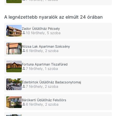
A legnézettebb nyaralók az elmúlt 24 órában
Zador Üdülőház Pécsely
10 férőhely, 5 szoba
Rózsa Lak Apartman Szécsény
6 férőhely, 2 szoba
Fortuna Apartman Tiszafüred
7 férőhely, 1 szoba
Éderbirtok Üdülőház Badacsonytomaj
7 férőhely, 2 szoba
Bárókerti Üdülőház Felsőörs
6 férőhely, 2 szoba