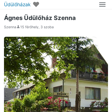
♥
Üdülőházak
Menü
Ágnes Üdülőház Szenna
Szenna
15 férőhely, 3 szoba