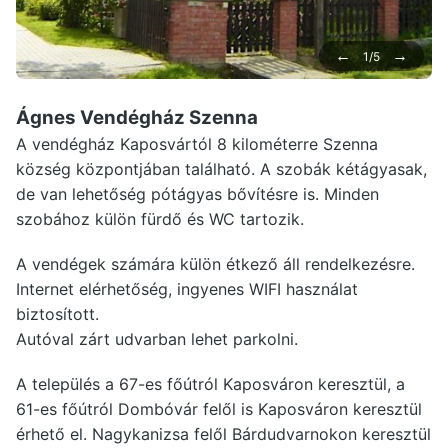
←
→
1/5
Ágnes Vendégház Szenna
A vendégház Kaposvártól 8 kilométerre Szenna
község központjában található. A szobák kétágyasak,
de van lehetőség pótágyas bővítésre is. Minden
szobához külön fürdő és WC tartozik.
A vendégek számára külön étkező áll rendelkezésre.
Internet elérhetőség, ingyenes WIFI használat
biztosított.
Autóval zárt udvarban lehet parkolni.
A település a 67-es főútról Kaposváron keresztül, a
61-es főútról Dombóvár felől is Kaposváron keresztül
érhető el. Nagykanizsa felől Bárdudvarnokon keresztül