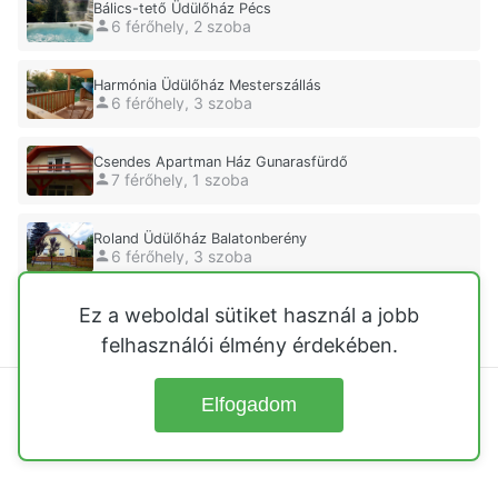
Bálics-tető Üdülőház Pécs
6 férőhely, 2 szoba
Harmónia Üdülőház Mesterszállás
6 férőhely, 3 szoba
Csendes Apartman Ház Gunarasfürdő
7 férőhely, 1 szoba
Roland Üdülőház Balatonberény
6 férőhely, 3 szoba
Ez a weboldal sütiket használ a jobb
Bély Üdülőház Balatonmáriafürdő
5 férőhely, 3 szoba
felhasználói élmény érdekében.
Elfogadom
© 2026
Üdülőházak