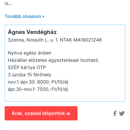
is...
Tovább olvasom
▾
Ágnes Vendégház
Szenna, Kossuth L. u. 1.
NTAK MA19021246
Nyitva egész évben
Háziállat előzetes egyeztetéssel hozható
SZÉP kártya OTP
3 szoba 15 férőhely
nov.1-ápr.30: 8000,-Ft/fő/éj
ápr.30-nov.1: 7500,-Ft/fő/éj
→
Árak, szabad időpontok