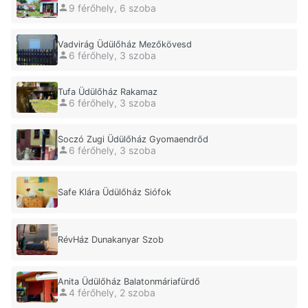
9 férőhely, 6 szoba
Vadvirág Üdülőház Mezőkövesd
6 férőhely, 3 szoba
Tufa Üdülőház Rakamaz
6 férőhely, 3 szoba
Soczó Zugi Üdülőház Gyomaendrőd
6 férőhely, 3 szoba
Safe Klára Üdülőház Siófok
RévHáz Dunakanyar Szob
Anita Üdülőház Balatonmáriafürdő
4 férőhely, 2 szoba