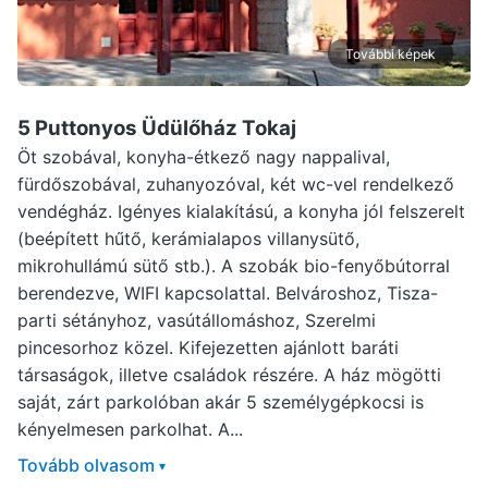
További képek
5 Puttonyos Üdülőház Tokaj
Öt szobával, konyha-étkező nagy nappalival,
fürdőszobával, zuhanyozóval, két wc-vel rendelkező
vendégház. Igényes kialakítású, a konyha jól felszerelt
(beépített hűtő, kerámialapos villanysütő,
mikrohullámú sütő stb.). A szobák bio-fenyőbútorral
berendezve, WIFI kapcsolattal. Belvároshoz, Tisza-
parti sétányhoz, vasútállomáshoz, Szerelmi
pincesorhoz közel. Kifejezetten ajánlott baráti
társaságok, illetve családok részére. A ház mögötti
saját, zárt parkolóban akár 5 személygépkocsi is
kényelmesen parkolhat. A...
Tovább olvasom
▾