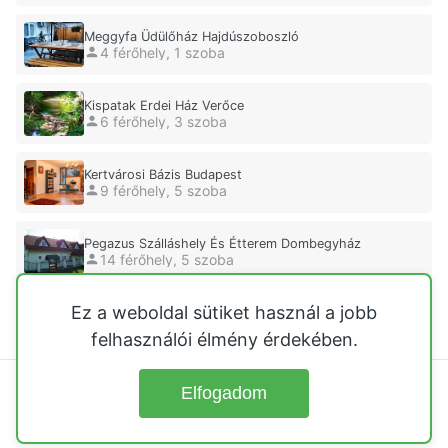
Meggyfa Üdülőház Hajdúszoboszló
4 férőhely, 1 szoba
Kispatak Erdei Ház Verőce
6 férőhely, 3 szoba
Kertvárosi Bázis Budapest
9 férőhely, 5 szoba
Pegazus Szálláshely És Étterem Dombegyház
14 férőhely, 5 szoba
Ez a weboldal sütiket használ a jobb
Taviròzsa Üdülőház Zalalövő
6 férőhely, 2 szoba
felhasználói élmény érdekében.
Elfogadom
© 2026
Üdülőházak