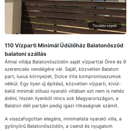
További képek
110 Vízparti Minimál Üdülőház Balatonőszöd
balatoni szállás
Álmai villája Balatonőszödön saját vízparttal Önre és 9
szerencsés vendégére vár. Saját, közvetlen Balaton
part, luxus környezet, Dolce Vita kompromisszumok
nélkül. Egy ilyen új építésű, közvetlen vízparti, kívül-
belül minimál stílusú nyaraló villában ezt nem is nehéz
átélni, hiszen ilyenből nincs sok Magyarországon, a
Balaton déli partján pedig igazi ritkaságnak számít.
A visszafogottan elegáns, minimalista nyaraló villa, a
gyönyörű Balatonőszödön, a csend és nyugalom