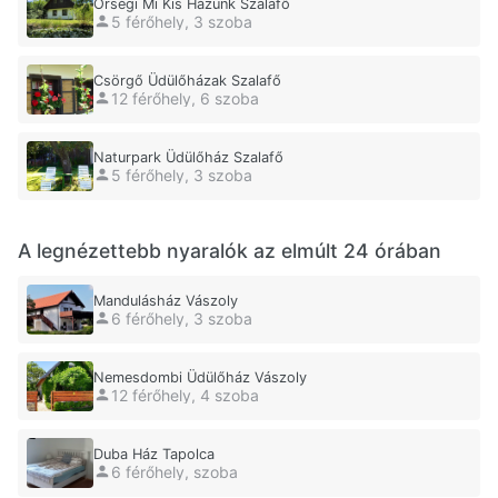
Őrségi Mi Kis Házunk Szalafő
5 férőhely, 3 szoba
Csörgő Üdülőházak Szalafő
12 férőhely, 6 szoba
Naturpark Üdülőház Szalafő
5 férőhely, 3 szoba
A legnézettebb nyaralók az elmúlt 24 órában
Mandulásház Vászoly
6 férőhely, 3 szoba
Nemesdombi Üdülőház Vászoly
12 férőhely, 4 szoba
Duba Ház Tapolca
6 férőhely, szoba