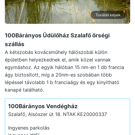
További képek
100Bárányos Üdülőház Szalafő
őrségi
szállás
A kétszobás kovácsműhely hálószobái külön
épületben helyezkednek el, amik közel vannak
egymáshoz. Az egyik hálóban 15 nm-en 1 db francia
ágy biztosított, míg a 20nm-es szobában több
lépéssel távolabb 1 b franciaágy és egy kinyitható
kanapé található.
100Bárányos Vendégház
Szalafő, Alsószer út 18.
NTAK KE20000337
Ingyenes parkolás