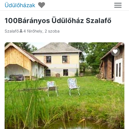
♥
Üdülőházak
Menü
100Bárányos Üdülőház Szalafő
Szalafő
4 férőhely, 2 szoba