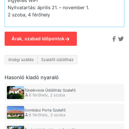
Ingyenes WIFI
Nyitvatartás: április 21. – november 1.
2 szoba, 4 férőhely
→
Árak, szabad időpontok
őrségi szállás
Szalafő üdülőház
Hasonló kiadó nyaraló
Tündérviola Üdülőház Szalafő
6 férőhely, 2 szoba
Gombász Porta Szalafő
6 férőhely, 3 szoba