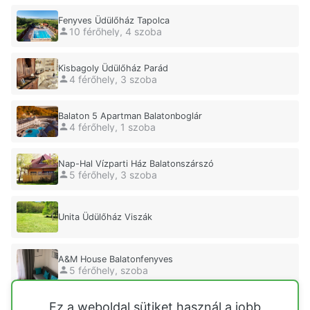
Fenyves Üdülőház Tapolca
10 férőhely, 4 szoba
Kisbagoly Üdülőház Parád
4 férőhely, 3 szoba
Balaton 5 Apartman Balatonboglár
4 férőhely, 1 szoba
Nap-Hal Vízparti Ház Balatonszárszó
5 férőhely, 3 szoba
Unita Üdülőház Viszák
A&M House Balatonfenyves
5 férőhely, szoba
Ez a weboldal sütiket használ a jobb
Holland Ház Kiskőrös